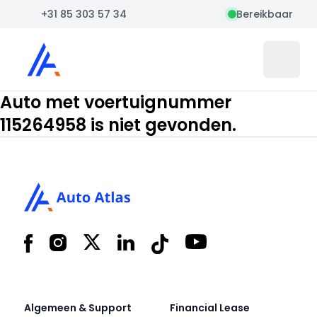
+31 85 303 57 34
Bereikbaar
Auto Atlas
Open 
Auto met voertuignummer
115264958 is niet gevonden.
Footer
Facebook
Instagram
X
LinkedIn
Tiktok
YouTube
Algemeen & Support
Financial Lease