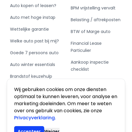
Auto kopen of leasen?
BPM vrijstelling vervalt
Auto met hoge instap
Belasting / aftrekposten
Wettelijke garantie
BTW of Marge auto
Welke auto past bij mij?
Financial Lease
Particulier
Goede 7 persoons auto
Aankoop inspectie
Auto winter essentials
checklist
Brandstof keuzehulp
Private Leasen,
Schakel of automaat?
Financieren of Kopen?
Wij gebruiken cookies om onze diensten
optimaal te kunnen leveren, voor analyse en
marketing doeleinden. Om meer te weten
over ons gebruik van cookies, zie onze
Privacyverklaring.
Algemene voorwaarden
|
Privacy
|
Cookies
Accepteer
Weiger