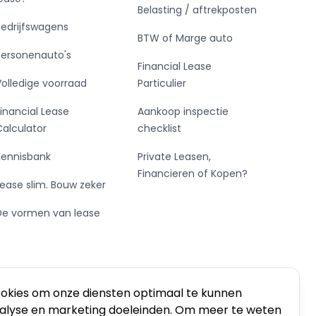
Belasting / aftrekposten
Bedrijfswagens
BTW of Marge auto
Personenauto's
Financial Lease
Volledige voorraad
Particulier
Financial Lease
Aankoop inspectie
Calculator
checklist
Kennisbank
Private Leasen,
Financieren of Kopen?
Lease slim. Bouw zeker
De vormen van lease
ookies om onze diensten optimaal te kunnen
nalyse en marketing doeleinden. Om meer te weten