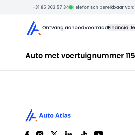
+31 85 303 57 34
Telefonisch bereikbaar van: m
Auto Atlas
Ontvang aanbod
Voorraad
Financial l
Auto met voertuignummer 1155
Footer
Facebook
Instagram
X
LinkedIn
Tiktok
YouTube