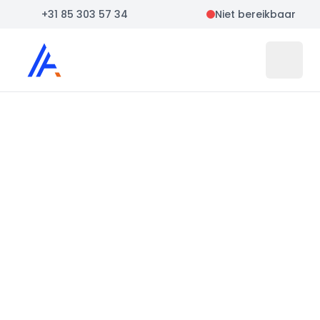
+31 85 303 57 34
Niet bereikbaar
Auto Atlas
Open 