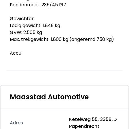
Bandenmaat: 235/45 R17
Gewichten
Ledig gewicht: 1.849 kg
GVW: 2.505 kg
Max. trekgewicht: 1.800 kg (ongeremd 750 kg)
Accu
Aanwezige accu: gekocht
Accu: 11 kWh
Stekkeraansluiting: Type 2
Aantal fasen acculader: 1
Accu laadvermogen: 3.7 kW
Maasstad Automotive
Verbruik
Gemiddeld elektriciteitsverbruik: 22,4
kWh/100km
Ketelweg 55, 3356LD
Adres
Papendrecht