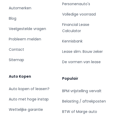
Personenauto's
Ideaal voor lage verbruikskosten en toch
Automerken
krachtige prestaties wanneer je die nodig hebt.
Volledige voorraad
Dankzij het AWD (All Wheel Drive) systeem heb
Blog
je altijd optimale grip en veiligheid onder alle
Financial Lease
Veelgestelde vragen
omstandigheden.
Calculator
Probleem melden
Kennisbank
De Summum uitvoering is de meest luxe variant
en dat merk je aan alles. Denk aan
Contact
Lease slim. Bouw zeker
hoogwaardige materialen, uitgebreide opties en
Sitemap
een uitzonderlijk hoog comfortniveau. Deze auto
De vormen van lease
is echt van alle gemakken voorzien en straalt
klasse uit.
Auto Kopen
Populair
Met de sterke 2.4 D6 motor in combinatie met
Auto kopen of leasen?
BPM vrijstelling vervalt
elektrische ondersteuning levert deze auto
indrukwekkende prestaties, terwijl je toch
Auto met hoge instap
Belasting / aftrekposten
efficiënt rijdt.
Wettelijke garantie
BTW of Marge auto