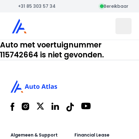
+31 85 303 57 34
Bereikbaar
Auto Atlas
Open 
Auto met voertuignummer
115742664 is niet gevonden.
Footer
Facebook
Instagram
X
LinkedIn
Tiktok
YouTube
Algemeen & Support
Financial Lease