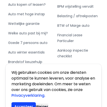
Auto kopen of leasen?
BPM vrijstelling vervalt
Auto met hoge instap
Belasting / aftrekposten
Wettelijke garantie
BTW of Marge auto
Welke auto past bij mij?
Financial Lease
Particulier
Goede 7 persoons auto
Aankoop inspectie
Auto winter essentials
checklist
Brandstof keuzehulp
Private Leasen,
Schakel of automaat?
Financieren of Kopen?
Wij gebruiken cookies om onze diensten
optimaal te kunnen leveren, voor analyse en
marketing doeleinden. Om meer te weten
over ons gebruik van cookies, zie onze
Privacyverklaring.
Algemene voorwaarden
|
Privacy
|
Cookies
Accepteer
Weiger