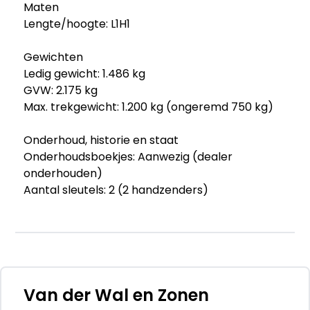
Maten
Lengte/hoogte: L1H1
Gewichten
Ledig gewicht: 1.486 kg
GVW: 2.175 kg
Max. trekgewicht: 1.200 kg (ongeremd 750 kg)
Onderhoud, historie en staat
Onderhoudsboekjes: Aanwezig (dealer
onderhouden)
Aantal sleutels: 2 (2 handzenders)
Financiële informatie
BTW/marge: BTW verrekenbaar voor
ondernemers
Beschikbare afleverpakketten:
Van der Wal en Zonen
- Garantiepakket 1 (€ 695 ex BTW): 3 maanden