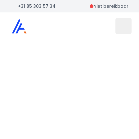
+31 85 303 57 34
Niet bereikbaar
Auto Atlas
Open 