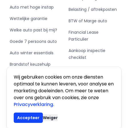
Auto met hoge instap
Belasting / aftrekposten
Wettelijke garantie
BTW of Marge auto
Welke auto past bij mij?
Financial Lease
Particulier
Goede 7 persoons auto
Aankoop inspectie
Auto winter essentials
checklist
Brandstof keuzehulp
Private Leasen,
Schakel of automaat?
Financieren of Kopen?
Wij gebruiken cookies om onze diensten
optimaal te kunnen leveren, voor analyse en
marketing doeleinden. Om meer te weten
over ons gebruik van cookies, zie onze
Privacyverklaring.
Algemene voorwaarden
|
Privacy
|
Cookies
Accepteer
Weiger
© 2026 De Auto Atlas, Inc. Alle rechten voorbehouden.