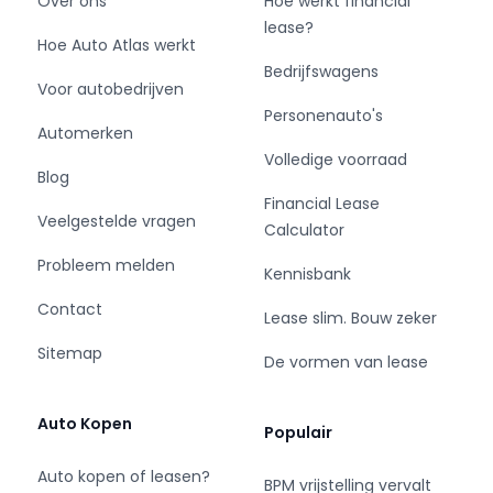
Over ons
Hoe werkt financial
adverteerder.
lease?
Hoe Auto Atlas werkt
Onze voorraad bedrijfswagens bestaat
Bedrijfswagens
Voor autobedrijven
doorgaans uit ruim 400 voertuigen en is
Personenauto's
afkomstig van zorgvuldig geselecteerde en
Automerken
betrouwbare partners en
Volledige voorraad
leasemaatschappijen.
Blog
Wij begrijpen als geen ander dat een
Financial Lease
Veelgestelde vragen
bedrijfswagen aanschaffen een hele uitgave is
Calculator
en soms niet gelegen komt.
Probleem melden
Kennisbank
Wij kunnen met u meedenken in passende
financieringsmogelijkheden.
Contact
Lease slim. Bouw zeker
Dus bent u opzoek naar uw bedrijfswagen dan
Sitemap
bent u bij Van der Wal Vans V.O.F. aan het juiste
De vormen van lease
adres!
Auto Kopen
Populair
Auto kopen of leasen?
BPM vrijstelling vervalt