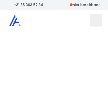
+31 85 303 57 34
Niet bereikbaar
Auto Atlas
Open 