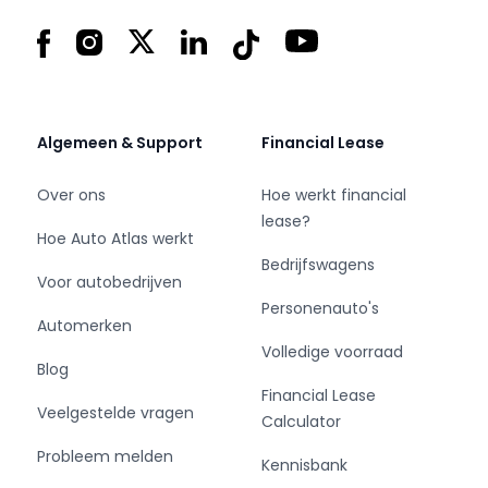
het vinden van een passende oplossing die
Facebook
Instagram
X
LinkedIn
Tiktok
YouTube
aansluit op uw specifieke wensen en budget.
Binnen ons assortiment vindt u vooraanstaande
merken zoals onder andere; Fiat, Ford, Iveco,
Mercedes-Benz, Opel, Peugeot, Renault en
Algemeen & Support
Financial Lease
Volkswagen.
Over ons
Hoe werkt financial
lease?
Hoe Auto Atlas werkt
Bedrijfswagens
Voor autobedrijven
Personenauto's
Automerken
Volledige voorraad
Blog
Financial Lease
Veelgestelde vragen
Calculator
Probleem melden
Kennisbank