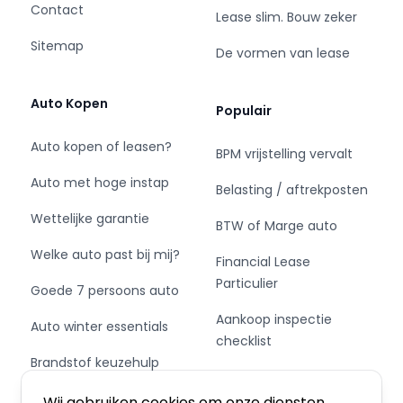
Contact
Lease slim. Bouw zeker
Sitemap
De vormen van lease
Auto Kopen
Populair
Auto kopen of leasen?
BPM vrijstelling vervalt
Auto met hoge instap
Belasting / aftrekposten
Wettelijke garantie
BTW of Marge auto
Welke auto past bij mij?
Financial Lease
Particulier
Goede 7 persoons auto
Aankoop inspectie
Auto winter essentials
checklist
Brandstof keuzehulp
Private Leasen,
Schakel of automaat?
Financieren of Kopen?
Wij gebruiken cookies om onze diensten