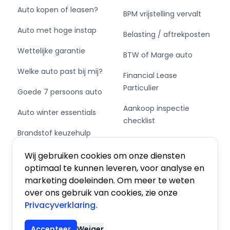
Auto kopen of leasen?
BPM vrijstelling vervalt
Auto met hoge instap
Belasting / aftrekposten
Wettelijke garantie
BTW of Marge auto
Welke auto past bij mij?
Financial Lease
Particulier
Goede 7 persoons auto
Aankoop inspectie
Auto winter essentials
checklist
Brandstof keuzehulp
Private Leasen,
Schakel of automaat?
Financieren of Kopen?
Wij gebruiken cookies om onze diensten
optimaal te kunnen leveren, voor analyse en
marketing doeleinden. Om meer te weten
over ons gebruik van cookies, zie onze
Privacyverklaring.
Algemene voorwaarden
|
Privacy
|
Cookies
Accepteer
Weiger