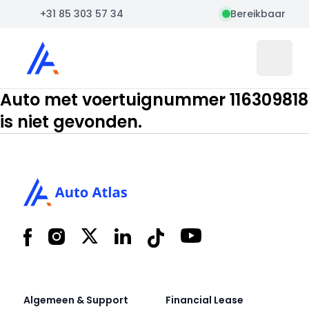
+31 85 303 57 34
Bereikbaar
Auto Atlas
Open 
Auto met voertuignummer 116309818
is niet gevonden.
Footer
Facebook
Instagram
X
LinkedIn
Tiktok
YouTube
Algemeen & Support
Financial Lease