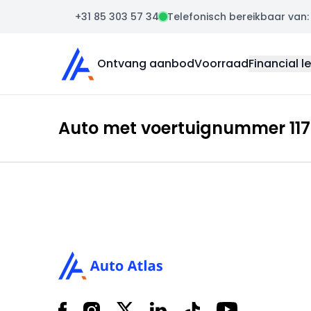
+31 85 303 57 34
Telefonisch bereikbaar van: m
Auto Atlas
Ontvang aanbod
Voorraad
Financial l
Auto met voertuignummer 1170
Footer
Facebook
Instagram
X
LinkedIn
Tiktok
YouTube