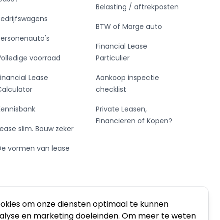
Belasting / aftrekposten
Bedrijfswagens
BTW of Marge auto
Personenauto's
Financial Lease
Volledige voorraad
Particulier
Financial Lease
Aankoop inspectie
Calculator
checklist
Kennisbank
Private Leasen,
Financieren of Kopen?
Lease slim. Bouw zeker
De vormen van lease
ookies om onze diensten optimaal te kunnen
nalyse en marketing doeleinden. Om meer te weten