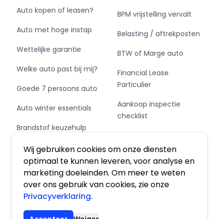
wordt verder verhoogd door dodehoekdetectie
Auto kopen of leasen?
BPM vrijstelling vervalt
en bandenspanningcontrolesysteem.
Auto met hoge instap
Belasting / aftrekposten
Als u al weet dat dit de auto is die u wilt hebben,
Wettelijke garantie
dan hoeft u niet langer te wachten. U kunt nu al
BTW of Marge auto
besluiten om deze Mercedes-Benz te kopen. Wij
Welke auto past bij mij?
Financial Lease
reserveren de auto dan voor u en nemen zo
Particulier
snel mogelijk contact met u op.
Goede 7 persoons auto
Aankoop inspectie
Auto winter essentials
= Bedrijfsinformatie =
checklist
Brandstof keuzehulp
Advies : Bel altijd even om dubbel te checken of
Private Leasen,
de juiste auto er nog staat om teleurstellingen
Schakel of automaat?
Financieren of Kopen?
Wij gebruiken cookies om onze diensten
te voorkomen
optimaal te kunnen leveren, voor analyse en
Al onze advertenties zijn geadverteerd
marketing doeleinden. Om meer te weten
*exclusief* garantie.
over ons gebruik van cookies, zie onze
Privacyverklaring.
Garantie?
Algemene voorwaarden
|
Privacy
|
Cookies
Wij werken uitsluitend met Autotrust garantie