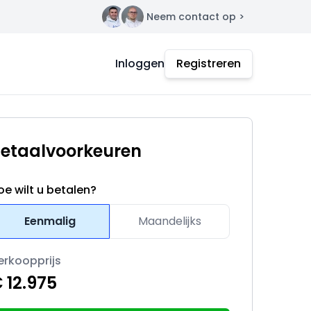
Neem contact op >
Contact
Inloggen
Registreren
etaalvoorkeuren
oe wilt u betalen?
Eenmalig
Maandelijks
erkoopprijs
 12.975