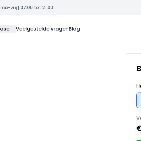
a-vrij | 07:00 tot 21:00
ease
Veelgestelde vragen
Blog
B
H
V
€