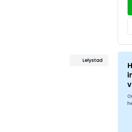
Lelystad
H
i
v
O
h