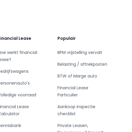
Financial Lease
Populair
Hoe werkt financial
BPM vrijstelling vervalt
lease?
Belasting / aftrekposten
Bedrijfswagens
BTW of Marge auto
Personenauto's
Financial Lease
Volledige voorraad
Particulier
Financial Lease
Aankoop inspectie
Calculator
checklist
Kennisbank
Private Leasen,