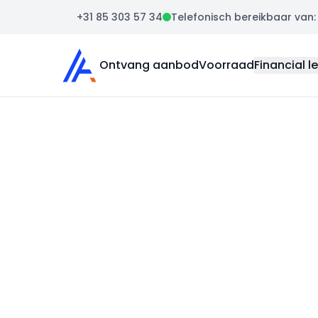
+31 85 303 57 34
Telefonisch bereikbaar van: m
Auto Atlas
Ontvang aanbod
Voorraad
Financial l