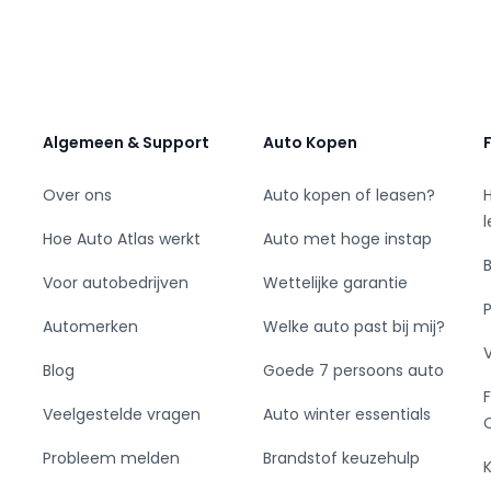
esgewenst over diverse betaal /
s langs een kijkje nemen op ons bedrijf onder
Algemeen & Support
Auto Kopen
dag ) zijn wij bereikbaar en op afspraak
Over ons
Auto kopen of leasen?
er dag en 7 dagen per week uw auto te naam
Hoe Auto Atlas werkt
Auto met hoge instap
Voor autobedrijven
Wettelijke garantie
Automerken
Welke auto past bij mij?
nummers: 0647023259
Blog
Goede 7 persoons auto
Veelgestelde vragen
Auto winter essentials
Probleem melden
Brandstof keuzehulp