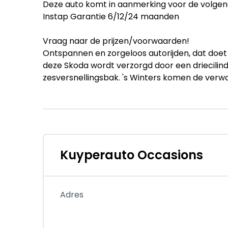
Deze auto komt in aanmerking voor de volgen
Instap Garantie 6/12/24 maanden
Vraag naar de prijzen/voorwaarden!
Ontspannen en zorgeloos autorijden, dat doet
deze Skoda wordt verzorgd door een driecili
zesversnellingsbak. 's Winters komen de verw
voorzieningen van deze auto behoren LED kopla
neerklapbare achterbank, LED-achterlichten
ruitensproeiers.
De achteruitrijcamera brengt precies in zicht
glashelder beeld op hoge resolutie. Een gelui
Kuyperauto Occasions
heeft. Geen handmatig gerommel meer; de el
een druk op de knop. De luidsprekers van he
met een uitgebalanceerd geluid. In een auto a
Adres
airconditioning, zodat de temperatuur altijd g
doordat hij zelf veel in de gaten houdt. Een 
verlichting nemen waar wanneer de ruitenwiss