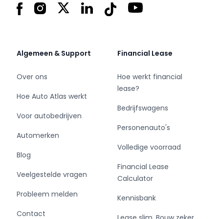
Facebook
Instagram
X
LinkedIn
Tiktok
YouTube
zondag:12:00 tot 17:00
Vragen? Bel +31 (0)183-65 11 30
Export +31 (0) 612 89 28 68
Algemeen & Support
Financial Lease
Adres:
Schelluinsestraat 7
Over ons
Hoe werkt financial
4203 NJ Gorinchem
lease?
www.cd-cars.nl
Hoe Auto Atlas werkt
info@cd-cars.nl
Bedrijfswagens
Voor autobedrijven
Personenauto's
Automerken
Volledige voorraad
Blog
Financial Lease
Veelgestelde vragen
Calculator
Probleem melden
Kennisbank
Contact
Lease slim. Bouw zeker