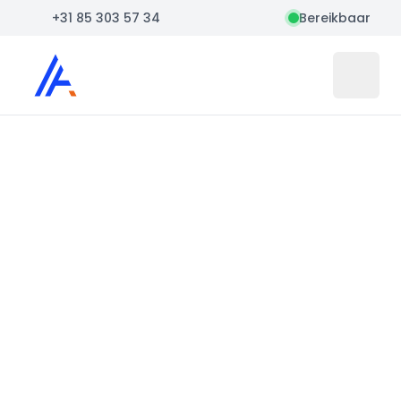
+31 85 303 57 34
Bereikbaar
Auto Atlas
Open 