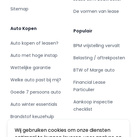
Sitemap
De vormen van lease
Auto Kopen
Populair
Auto kopen of leasen?
BPM vrijstelling vervalt
Auto met hoge instap
Belasting / aftrekposten
Wettelijke garantie
BTW of Marge auto
Welke auto past bij mij?
Financial Lease
Particulier
Goede 7 persoons auto
Aankoop inspectie
Auto winter essentials
checklist
Brandstof keuzehulp
Private Leasen,
Schakel of automaat?
Financieren of Kopen?
Wij gebruiken cookies om onze diensten