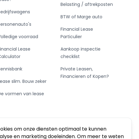
Belasting / aftrekposten
Bedrijfswagens
BTW of Marge auto
Personenauto's
Financial Lease
Volledige voorraad
Particulier
Financial Lease
Aankoop inspectie
Calculator
checklist
Kennisbank
Private Leasen,
Financieren of Kopen?
Lease slim. Bouw zeker
De vormen van lease
ookies om onze diensten optimaal te kunnen
nalyse en marketing doeleinden. Om meer te weten