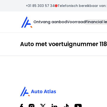
+31 85 303 57 34
Telefonisch bereikbaar van: m
Auto Atlas
Ontvang aanbod
Voorraad
Financial l
Auto met voertuignummer 118
Footer
Facebook
Instagram
X
LinkedIn
Tiktok
YouTube