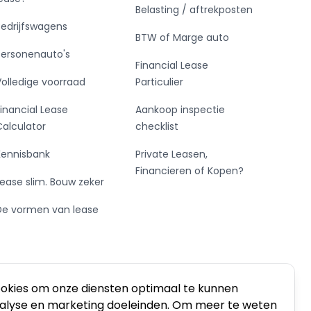
Belasting / aftrekposten
Bedrijfswagens
BTW of Marge auto
Personenauto's
Financial Lease
Volledige voorraad
Particulier
Financial Lease
Aankoop inspectie
Calculator
checklist
Kennisbank
Private Leasen,
Financieren of Kopen?
Lease slim. Bouw zeker
De vormen van lease
ookies om onze diensten optimaal te kunnen
nalyse en marketing doeleinden. Om meer te weten