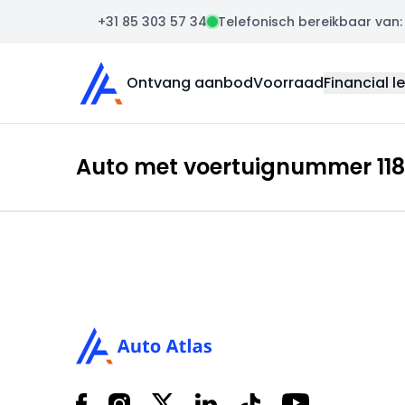
+31 85 303 57 34
Telefonisch bereikbaar van: m
Auto Atlas
Ontvang aanbod
Voorraad
Financial l
Auto met voertuignummer 1187
Footer
Facebook
Instagram
X
LinkedIn
Tiktok
YouTube