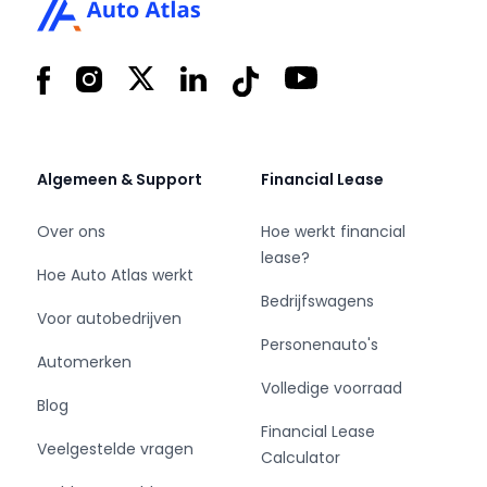
- Bluetooth
- Multimedia-voorbereiding
Facebook
Instagram
X
LinkedIn
Tiktok
YouTube
- Radio
Pakket: Navigatie pakket
Algemeen & Support
Financial Lease
- Achteruitrijcamera
- Audio installatie
Over ons
Hoe werkt financial
- Navigatiesysteem full map
lease?
Hoe Auto Atlas werkt
- Parkeer assistent
Bedrijfswagens
- Stuur multifunctioneel
Voor autobedrijven
Personenauto's
Pakket: Professional Pack
Automerken
Volledige voorraad
Blog
- Airco
Financial Lease
- Dimlichten automatisch
Veelgestelde vragen
Calculator
- Warmtewerend glas