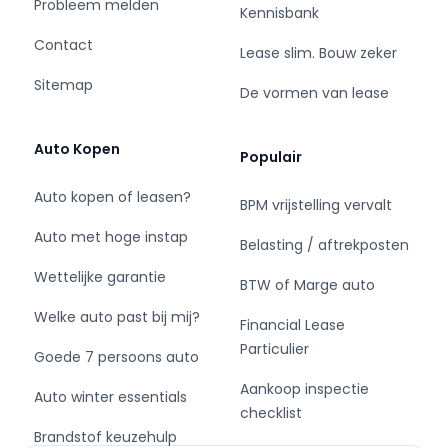
Probleem melden
Kennisbank
Comfort
Contact
Lease slim. Bouw zeker
- Cruise control
Sitemap
De vormen van lease
- Regensensor
Exterieur
Auto Kopen
Populair
- Achterklep
Auto kopen of leasen?
BPM vrijstelling vervalt
- Buitenspiegel rechts
Auto met hoge instap
- Buitenspiegels elektrisch verstel- en
Belasting / aftrekposten
verwarmbaar
Wettelijke garantie
BTW of Marge auto
- Centrale vergrendeling
- Centrale vergrendeling met
Welke auto past bij mij?
Financial Lease
afstandsbediening
Particulier
Goede 7 persoons auto
- Dimlichten automatisch
- Getint glas
Aankoop inspectie
Auto winter essentials
- Park Distance Control
checklist
- Warmtewerend glas
Brandstof keuzehulp