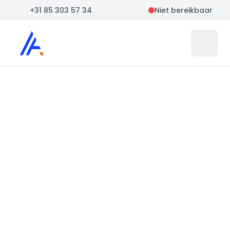
+31 85 303 57 34
Niet bereikbaar
Auto Atlas
Open 