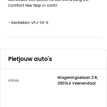
Comfort Nav Nap cr contr
- Kenteken: VFJ-14-S
- Merk: Mercedes
- Model: Vito Bestel
- APK tot: 08-06-2027
- Tellerstand: 119586 KM
- Carrosserievorm: Bestel
- Aantal deuren: 4
Pietjouw auto's
- Brandstofsoort: Diesel
- Bouwjaar: 2020
- Transmissie: Handgeschakeld
Wageningselaan 2 B,
- Kleur: wit
Adres
3903LA Veenendaal
- Bekleding: Stof
- Kleur interieur: zwart
- Motorinhoud: 1750 cc
- Aantal cilinders: 4