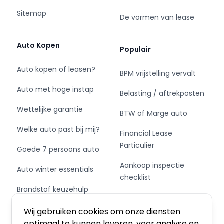
Sitemap
Boss Vans B.V.
De vormen van lease
Eindhovensebaan 3
5505 JA Veldhoven
Auto Kopen
Populair
+31(0)40 720 0868 (ook via WhatsApp)
info@bossvans.nl
Auto kopen of leasen?
BPM vrijstelling vervalt
www.bossvans.nl
Auto met hoge instap
Belasting / aftrekposten
Wettelijke garantie
BTW of Marge auto
Welke auto past bij mij?
Financial Lease
Particulier
Goede 7 persoons auto
Aankoop inspectie
Auto winter essentials
checklist
Brandstof keuzehulp
Private Leasen,
Schakel of automaat?
Financieren of Kopen?
Wij gebruiken cookies om onze diensten
optimaal te kunnen leveren, voor analyse en