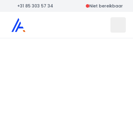
+31 85 303 57 34
Niet bereikbaar
Auto Atlas
Open 