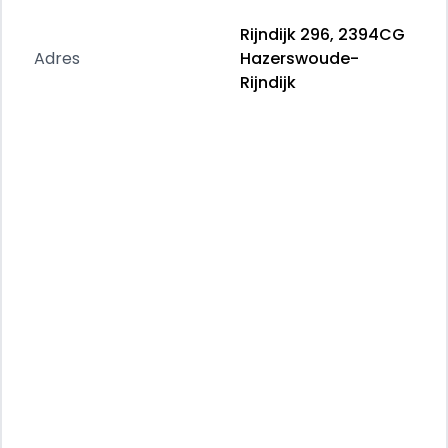
Rijndijk 296, 2394CG
Productveiligheid
Adres
Hazerswoude-
Fabrikant: Autobedrijf van Schie B.V. Rijndijk 296
Rijndijk
2394CG HAZERSWOUDE-RIJNDIJK, NL
0713419090 http://www.vanschie.nl
info@vanschie.nl
Overige informatie
Onderhoudsboekjes: Digitaal
ALL-IN SERVICE
✔️ BOVAG-garantie 12 maanden
✔️ BOVAG pechhulp 12 maanden
✔️ BOVAG omruilgarantie14 dagen
✔️ BOVAG 40-puntenchecklist
✔️ BOVAG Afleverbeurt – volgens
fabrieksschema
✔️ Grondige reiniging van interieur en exterieur