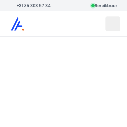
+31 85 303 57 34
Bereikbaar
Auto Atlas
Open 