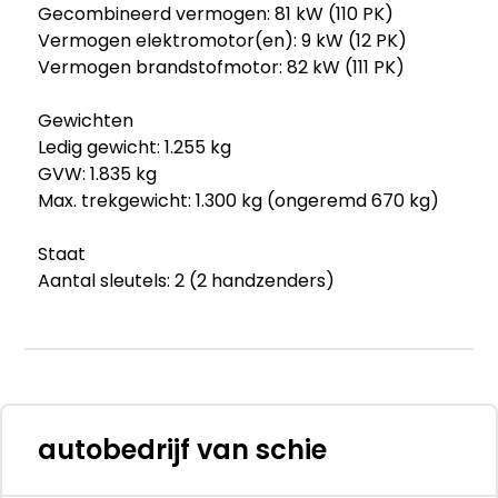
Gecombineerd vermogen: 81 kW (110 PK)
Vermogen elektromotor(en): 9 kW (12 PK)
Vermogen brandstofmotor: 82 kW (111 PK)
Gewichten
Ledig gewicht: 1.255 kg
GVW: 1.835 kg
Max. trekgewicht: 1.300 kg (ongeremd 670 kg)
Staat
Aantal sleutels: 2 (2 handzenders)
Financiële informatie
BTW/marge: BTW verrekenbaar voor
ondernemers
Garantie
autobedrijf van schie
BOVAG 40-Puntencheck: Ja
BOVAG Afleverbeurt: Ja