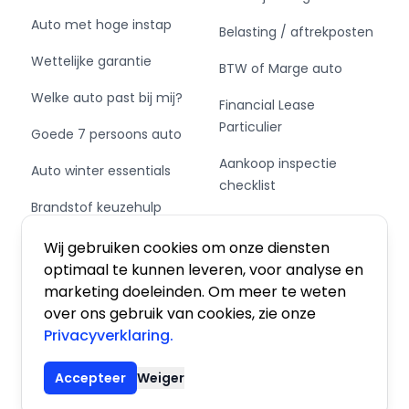
standaard uitrusting.
Auto met hoge instap
Belasting / aftrekposten
Wettelijke garantie
Aan boord van deze Audi houden verschillende
BTW of Marge auto
geavanceerde systemen voor u de weg in de
Welke auto past bij mij?
Financial Lease
gaten. Ze waarschuwen u voor noodsituaties en
Particulier
kunnen in een aantal gevallen ook zelf ingrijpen.
Goede 7 persoons auto
Het Lane-keeping systeem doet precies wat
Aankoop inspectie
Auto winter essentials
nodig is: waarschuwen en corrigeren bij
checklist
onbedoelde overschrijding van de rijstrooklijnen.
Brandstof keuzehulp
Deze Audi A3 Sportback blijft altijd alert. Zo
Private Leasen,
wordt gebruik gemaakt van forward collision
Schakel of automaat?
Financieren of Kopen?
Wij gebruiken cookies om onze diensten
warning. Bij het mogelijke risico op een
optimaal te kunnen leveren, voor analyse en
aanrijding met een voertuig voor u, slaat het
marketing doeleinden. Om meer te weten
systeem alarm.
over ons gebruik van cookies, zie onze
Privacyverklaring.
Met het bijgeleverde tellerrapport van
Algemene voorwaarden
|
Privacy
|
Cookies
Nationale Autopas weet u dat de
Accepteer
Weiger
kilometerstand van deze auto zuiver is.
© 2026 De Auto Atlas, Inc. Alle rechten voorbehouden.