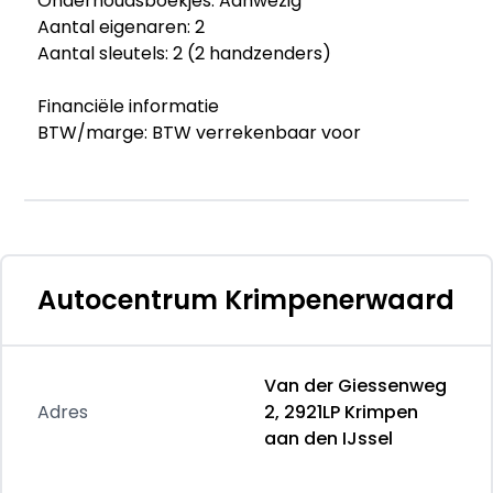
Onderhoudsboekjes: Aanwezig
Aantal eigenaren: 2
Aantal sleutels: 2 (2 handzenders)
Financiële informatie
BTW/marge: BTW verrekenbaar voor
ondernemers
Garantie
Garantielabel: BOVAG Garantie (12 maanden)
Afleverpakketten
Autocentrum Krimpenerwaard
Optioneel afleverpakket (€ 500): Via Bovag
garantie
Dit afleverpakket bevat: BOVAG garantie (12
Van der Giessenweg
maanden); BOVAG 40-Puntencheck
Adres
2, 2921LP Krimpen
aan den IJssel
Productveiligheid
Fabrikant: Autocentrum Krimpenerwaard Van