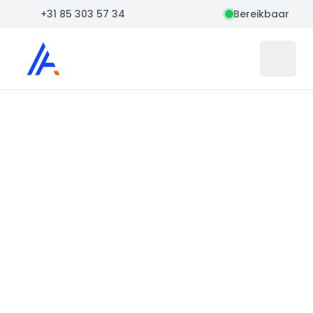
+31 85 303 57 34
Bereikbaar
Auto Atlas
Open 