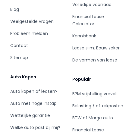
regensensor, automatisch dimmende
Volledige voorraad
binnenspiegel, lederen stuur, isofix-aansluiting
Blog
en centrale deurvergrendeling met
Financial Lease
Veelgestelde vragen
afstandsbediening.
Calculator
Probleem melden
Kennisbank
De nieuwste veiligheidssystemen komen in deze
Volkswagen Golf Variant samen. Kop-
Contact
Lease slim. Bouw zeker
staartbotsingen vormen een belangrijk deel
Sitemap
van de meest voorkomende aanrijdingen. De
De vormen van lease
forward collision warning van deze auto
voorkomt zulke botsingen geheel of reduceert
Auto Kopen
Populair
de ernst van de schade aanzienlijk.
Vermoeidsheidsherkenning neemt tekenen van
Auto kopen of leasen?
BPM vrijstelling vervalt
vermoeidheid waar bij de bestuurder. Het
systeem voorkomt dat er daardoor ongelukken
Auto met hoge instap
Belasting / aftrekposten
gebeuren. Met voorzieningen als hill hold
Wettelijke garantie
functie, brake assist en
BTW of Marge auto
bandenspanningcontrolesysteem, bent u altijd
Welke auto past bij mij?
Financial Lease
veilig onderweg.