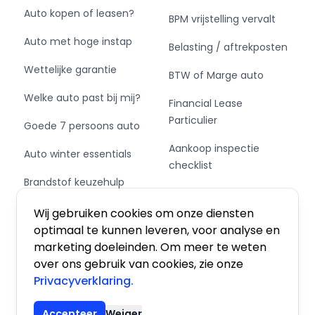
Auto kopen of leasen?
BPM vrijstelling vervalt
Auto met hoge instap
Belasting / aftrekposten
Wettelijke garantie
BTW of Marge auto
Welke auto past bij mij?
Financial Lease
Particulier
Goede 7 persoons auto
Aankoop inspectie
Auto winter essentials
checklist
Brandstof keuzehulp
Private Leasen,
Schakel of automaat?
Financieren of Kopen?
Wij gebruiken cookies om onze diensten
optimaal te kunnen leveren, voor analyse en
marketing doeleinden. Om meer te weten
over ons gebruik van cookies, zie onze
Privacyverklaring.
Algemene voorwaarden
|
Privacy
|
Cookies
Accepteer
Weiger