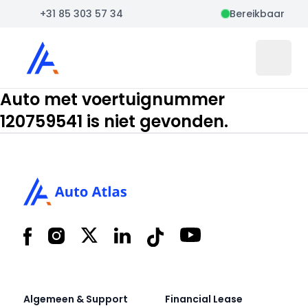
+31 85 303 57 34
Bereikbaar
Auto Atlas
Open 
Auto met voertuignummer
120759541 is niet gevonden.
Footer
Facebook
Instagram
X
LinkedIn
Tiktok
YouTube
Algemeen & Support
Financial Lease