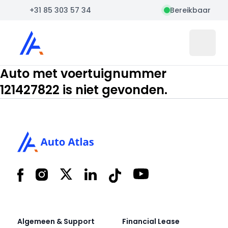
+31 85 303 57 34
Bereikbaar
Auto Atlas
Open 
Auto met voertuignummer
121427822 is niet gevonden.
Footer
Facebook
Instagram
X
LinkedIn
Tiktok
YouTube
Algemeen & Support
Financial Lease