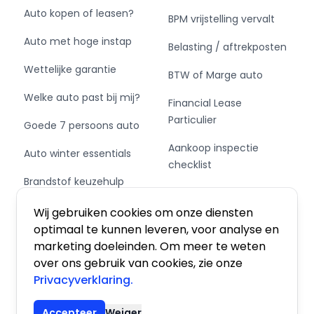
Auto kopen of leasen?
BPM vrijstelling vervalt
Auto met hoge instap
Belasting / aftrekposten
Wettelijke garantie
BTW of Marge auto
Welke auto past bij mij?
Financial Lease
Particulier
Goede 7 persoons auto
Aankoop inspectie
Auto winter essentials
checklist
Brandstof keuzehulp
Private Leasen,
Schakel of automaat?
Financieren of Kopen?
Wij gebruiken cookies om onze diensten
optimaal te kunnen leveren, voor analyse en
marketing doeleinden. Om meer te weten
over ons gebruik van cookies, zie onze
Privacyverklaring.
Algemene voorwaarden
|
Privacy
|
Cookies
Accepteer
Weiger