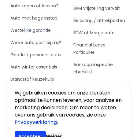
Auto kopen of leasen?
BPM vrijstelling vervalt
Auto met hoge instap
Belasting / aftrekposten
Wettelijke garantie
BTW of Marge auto
Welke auto past bij mij?
Financial Lease
Particulier
Goede 7 persoons auto
Aankoop inspectie
Auto winter essentials
checklist
Brandstof keuzehulp
Private Leasen,
Schakel of automaat?
Financieren of Kopen?
Wij gebruiken cookies om onze diensten
optimaal te kunnen leveren, voor analyse en
marketing doeleinden. Om meer te weten
over ons gebruik van cookies, zie onze
Privacyverklaring.
Algemene voorwaarden
|
Privacy
|
Cookies
Accepteer
Weiger