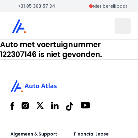
+31 85 303 57 34
Niet bereikbaar
Auto Atlas
Open 
Auto met voertuignummer
122307146 is niet gevonden.
Footer
Facebook
Instagram
X
LinkedIn
Tiktok
YouTube
Algemeen & Support
Financial Lease