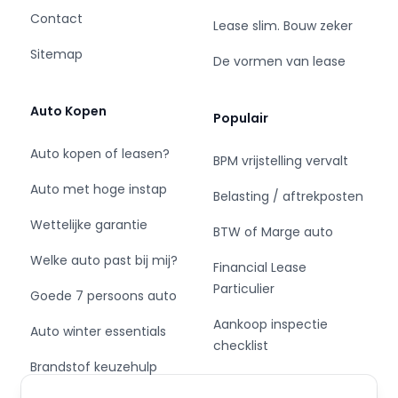
Contact
- Breedte: 179 cm
Lease slim. Bouw zeker
- Aantal sleutels: 2
Sitemap
De vormen van lease
- Motorrijtuigenbelasting: € 166 - 182 per
kwartaal
- Emissieklasse: Euro 6
Auto Kopen
Populair
Auto kopen of leasen?
BPM vrijstelling vervalt
Pakket: Optie pakket
Auto met hoge instap
Belasting / aftrekposten
- Ruitensproeiers/wisserbladen verwarmbaar
Wettelijke garantie
BTW of Marge auto
- Voorstoelen verwarmd
Welke auto past bij mij?
Financial Lease
Pakket: Navigatie pakket
Particulier
Goede 7 persoons auto
- Multimedia scherm groot
Aankoop inspectie
Auto winter essentials
- Navigatiesysteem full map + hard disk
checklist
- Spraakbediening
Brandstof keuzehulp
Private Leasen,
- Verkeersbord detectie