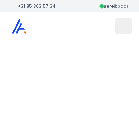
+31 85 303 57 34
Bereikbaar
Auto Atlas
Open 