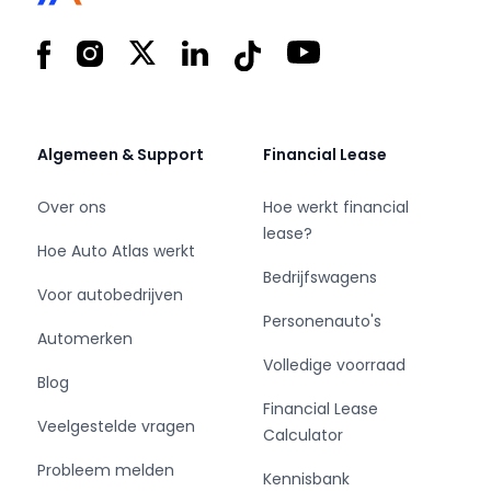
- Merk: Skoda
- Model: Kamiq
Facebook
Instagram
X
LinkedIn
Tiktok
YouTube
- APK tot: 07-11-2026
- Tellerstand: 52406 KM
- Carrosserievorm: SUV
- Aantal deuren: 5
Algemeen & Support
Financial Lease
- Brandstofsoort: Benzine
- Bouwjaar: 2019
Over ons
Hoe werkt financial
- Transmissie: Automaat
lease?
Hoe Auto Atlas werkt
- Kleur: grijs
Bedrijfswagens
- Motorinhoud: 999 cc
Voor autobedrijven
- Aantal cilinders: 3
Personenauto's
- Motorcode: DKR
Automerken
- Vermogen: 85 kW / 116pk
Volledige voorraad
Blog
- Ledig gewicht: 1151 kg
Financial Lease
- Max. trekgewicht: 1200 kg
Veelgestelde vragen
Calculator
- Aantal zitplaatsen: 5
- Verbruik: 6.1 l/100 km
Probleem melden
Kennisbank
- BTW/Marge: Marge, de BTW is niet aftrekbaar