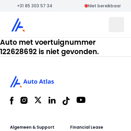
+31 85 303 57 34
Niet bereikbaar
Auto Atlas
Open 
Auto met voertuignummer
122628692 is niet gevonden.
Footer
Facebook
Instagram
X
LinkedIn
Tiktok
YouTube
Algemeen & Support
Financial Lease