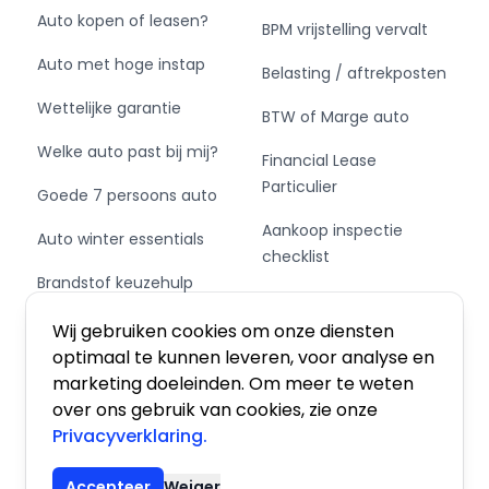
Auto kopen of leasen?
BPM vrijstelling vervalt
Auto met hoge instap
Belasting / aftrekposten
Wettelijke garantie
BTW of Marge auto
Welke auto past bij mij?
Financial Lease
Particulier
Goede 7 persoons auto
Aankoop inspectie
Auto winter essentials
checklist
Brandstof keuzehulp
Private Leasen,
Schakel of automaat?
Financieren of Kopen?
Wij gebruiken cookies om onze diensten
optimaal te kunnen leveren, voor analyse en
marketing doeleinden. Om meer te weten
over ons gebruik van cookies, zie onze
Privacyverklaring.
Algemene voorwaarden
|
Privacy
|
Cookies
Accepteer
Weiger