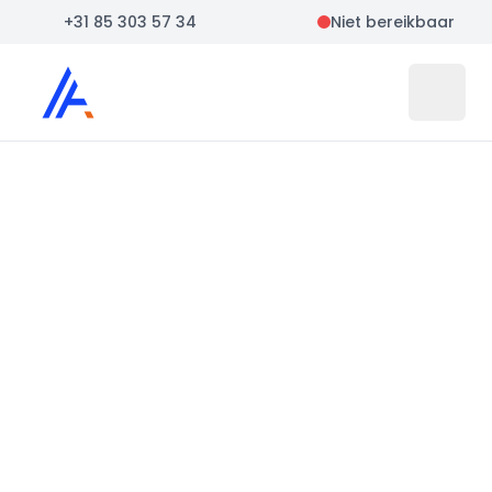
+31 85 303 57 34
Niet bereikbaar
Auto Atlas
Open 