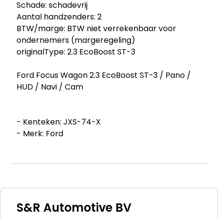
Schade: schadevrij
Aantal handzenders: 2
BTW/marge: BTW niet verrekenbaar voor
ondernemers (margeregeling)
originalType: 2.3 EcoBoost ST-3
Ford Focus Wagon 2.3 EcoBoost ST-3 / Pano /
HUD / Navi / Cam
- Kenteken: JXS-74-X
- Merk: Ford
- Model: Focus Wagon
- APK tot: 08-03-2028
- Tellerstand: 53521 KM
- Carrosserievorm: Station
- Aantal deuren: 5
- Brandstofsoort: Benzine
S&R Automotive BV
- Bouwjaar: 2021