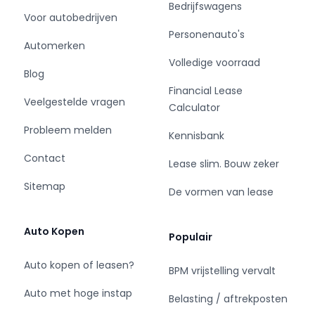
Bedrijfswagens
- LED koplampen
Voor autobedrijven
- Lichtmetalen velgen 19"
Personenauto's
- Metaalkleur
Automerken
- Mistlampen voor adaptief
Volledige voorraad
Blog
- Panoramadak
Financial Lease
- Park Distance Control
Veelgestelde vragen
Calculator
- Parkeersensor achter
- Parkeersensor voor
Probleem melden
Kennisbank
- Side-skirts
Contact
- Sportonderstel
Lease slim. Bouw zeker
- Sportvelgen
Sitemap
De vormen van lease
- Verwarmde voorruit
Infotainment
Auto Kopen
Populair
- DAB
Auto kopen of leasen?
BPM vrijstelling vervalt
- Head-up display
Auto met hoge instap
- Multimedia-voorbereiding
Belasting / aftrekposten
- Navigatiesysteem full map