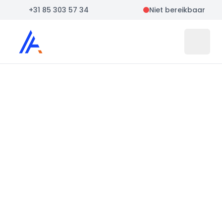
+31 85 303 57 34
Niet bereikbaar
Auto Atlas
Open 