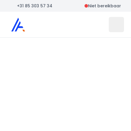
+31 85 303 57 34
Niet bereikbaar
Auto Atlas
Open 