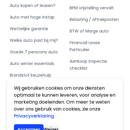
Alle moeite is genomen om de informatie in
Auto kopen of leasen?
BPM vrijstelling vervalt
deze advertentie zo accuraat en actueel
Auto met hoge instap
mogelijk weer te geven. Er kunnen echter
Belasting / aftrekposten
uitdrukkelijk geen rechten worden ontleend aan
Wettelijke garantie
BTW of Marge auto
de verstrekte informatie in de advertentie.
Vertrouw daarom niet alleen op deze
Welke auto past bij mij?
Financial Lease
informatie en controleer daarom bij aankoop
Particulier
Goede 7 persoons auto
de zaken die uw beslissing zouden kunnen
beïnvloeden!
Aankoop inspectie
Auto winter essentials
checklist
Brandstof keuzehulp
Private Leasen,
Schakel of automaat?
Financieren of Kopen?
Wij gebruiken cookies om onze diensten
optimaal te kunnen leveren, voor analyse en
marketing doeleinden. Om meer te weten
over ons gebruik van cookies, zie onze
Privacyverklaring.
Algemene voorwaarden
|
Privacy
|
Cookies
Accepteer
Weiger