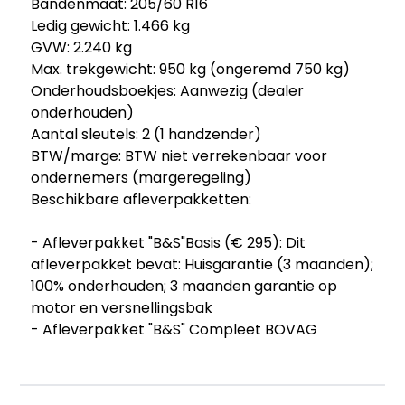
Bandenmaat: 205/60 R16
Ledig gewicht: 1.466 kg
GVW: 2.240 kg
Max. trekgewicht: 950 kg (ongeremd 750 kg)
Onderhoudsboekjes: Aanwezig (dealer
onderhouden)
Aantal sleutels: 2 (1 handzender)
BTW/marge: BTW niet verrekenbaar voor
ondernemers (margeregeling)
Beschikbare afleverpakketten:
- Afleverpakket "B&S"Basis (€ 295): Dit
afleverpakket bevat: Huisgarantie (3 maanden);
100% onderhouden; 3 maanden garantie op
motor en versnellingsbak
- Afleverpakket "B&S" Compleet BOVAG
(€ 1.295): Dit afleverpakket bevat: BOVAG
garantie (12 maanden); BOVAG 40-
Puntencheck; BOVAG Afleverbeurt; Airco