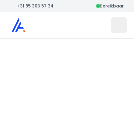
+31 85 303 57 34
Bereikbaar
Auto Atlas
Open 