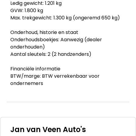
Ledig gewicht: 1.201 kg
GVW: 1.800 kg
Max. trekgewicht: 1.300 kg (ongeremd 650 kg)
Onderhoud, historie en staat
Onderhoudsboekjes: Aanwezig (dealer
onderhouden)
Aantal sleutels: 2 (2 handzenders)
Financiële informatie
BTW/marge: BTW verrekenbaar voor
ondernemers
Garantie
Garantie: Huisgarantie
Garantie: 3 maanden
Beschikbare afleverpakketten:
Jan van Veen Auto's
- 3 maanden garantie Motor + Versnellingsbak