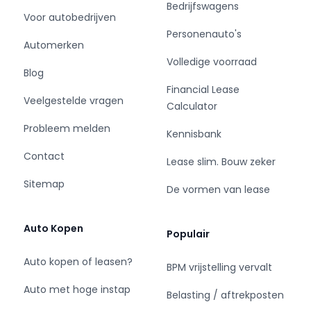
Bedrijfswagens
Voor autobedrijven
Service
Personenauto's
Ons bedrijf is RDW erkent en aangesloten bij
Automerken
NAP en BOVAG sinds 1994. Voor ons is het
Volledige voorraad
Blog
vanzelfsprekend een auto af te leveren zónder
Financial Lease
bijkomende kosten, dit stukje service zit al bij de
Veelgestelde vragen
Calculator
prijs inbegrepen:
- Minimaal 6 maanden APK
Probleem melden
Kennisbank
- Een 40 punten veiligheidscontrole op basis
Contact
van APK normering
Lease slim. Bouw zeker
(remmen,banden,vloeistoffen,verlichting etc.)
Sitemap
De vormen van lease
- Km-stand garantie met de Nationale Auto pas
- Onderhoudshistorie
- Tenaamstelling bij ons bedrijf
Auto Kopen
Populair
- Nieuw matten set
- Een wasbeurt bij aflevering
Auto kopen of leasen?
BPM vrijstelling vervalt
Behoefte aan extra snelle levering? Neem
Auto met hoge instap
contact op met één van onze
Belasting / aftrekposten
verkoopadviseurs.