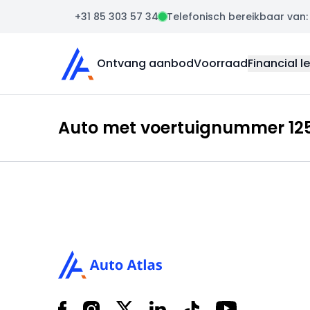
+31 85 303 57 34
Telefonisch bereikbaar van: m
Auto Atlas
Ontvang aanbod
Voorraad
Financial l
Auto met voertuignummer 1253
Footer
Facebook
Instagram
X
LinkedIn
Tiktok
YouTube