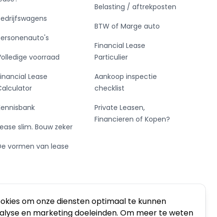
Belasting / aftrekposten
Bedrijfswagens
BTW of Marge auto
Personenauto's
Financial Lease
Volledige voorraad
Particulier
Financial Lease
Aankoop inspectie
Calculator
checklist
Kennisbank
Private Leasen,
Financieren of Kopen?
Lease slim. Bouw zeker
De vormen van lease
ookies om onze diensten optimaal te kunnen
nalyse en marketing doeleinden. Om meer te weten