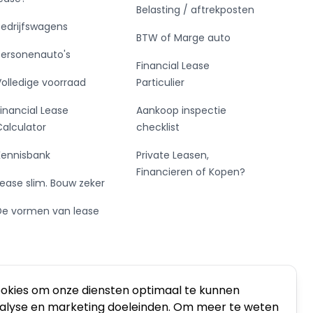
Belasting / aftrekposten
Bedrijfswagens
BTW of Marge auto
Personenauto's
Financial Lease
Volledige voorraad
Particulier
Financial Lease
Aankoop inspectie
Calculator
checklist
Kennisbank
Private Leasen,
Financieren of Kopen?
Lease slim. Bouw zeker
De vormen van lease
ookies om onze diensten optimaal te kunnen
nalyse en marketing doeleinden. Om meer te weten