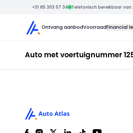
+31 85 303 57 34
Telefonisch bereikbaar van: m
Auto Atlas
Ontvang aanbod
Voorraad
Financial l
Auto met voertuignummer 125
Footer
Facebook
Instagram
X
LinkedIn
Tiktok
YouTube