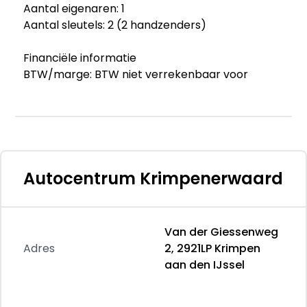
Aantal eigenaren: 1
Aantal sleutels: 2 (2 handzenders)
Financiële informatie
BTW/marge: BTW niet verrekenbaar voor
ondernemers (margeregeling)
Garantie
Garantielabel: BOVAG Garantie (12 maanden)
Afleverpakketten
Autocentrum Krimpenerwaard
Optioneel afleverpakket (€ 500): Via Bovag
garantie
Dit afleverpakket bevat: BOVAG garantie (12
Van der Giessenweg
maanden); BOVAG 40-Puntencheck
Adres
2, 2921LP Krimpen
aan den IJssel
Productveiligheid
Fabrikant: Autocentrum Krimpenerwaard Van
der Giessenweg 2 2921LP KRIMPEN AAN DEN