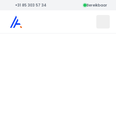
+31 85 303 57 34
Bereikbaar
Auto Atlas
Open 