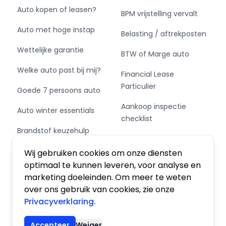
Auto kopen of leasen?
BPM vrijstelling vervalt
Auto met hoge instap
Belasting / aftrekposten
Wettelijke garantie
BTW of Marge auto
Welke auto past bij mij?
Financial Lease
Particulier
Goede 7 persoons auto
Aankoop inspectie
Auto winter essentials
checklist
Brandstof keuzehulp
Private Leasen,
Schakel of automaat?
Financieren of Kopen?
Wij gebruiken cookies om onze diensten
optimaal te kunnen leveren, voor analyse en
marketing doeleinden. Om meer te weten
over ons gebruik van cookies, zie onze
Privacyverklaring.
Algemene voorwaarden
|
Privacy
|
Cookies
Accepteer
Weiger