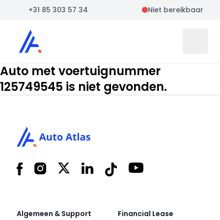
+31 85 303 57 34
Niet bereikbaar
Auto Atlas
Open 
Auto met voertuignummer
125749545 is niet gevonden.
Footer
Facebook
Instagram
X
LinkedIn
Tiktok
YouTube
Algemeen & Support
Financial Lease