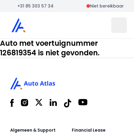
+31 85 303 57 34
Niet bereikbaar
Auto Atlas
Open 
Auto met voertuignummer
126819354 is niet gevonden.
Footer
Facebook
Instagram
X
LinkedIn
Tiktok
YouTube
Algemeen & Support
Financial Lease