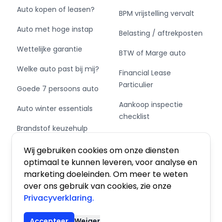
Auto kopen of leasen?
BPM vrijstelling vervalt
Auto met hoge instap
Belasting / aftrekposten
Wettelijke garantie
BTW of Marge auto
Welke auto past bij mij?
Financial Lease
Particulier
Goede 7 persoons auto
Aankoop inspectie
Auto winter essentials
checklist
Brandstof keuzehulp
Private Leasen,
Schakel of automaat?
Financieren of Kopen?
Wij gebruiken cookies om onze diensten
optimaal te kunnen leveren, voor analyse en
marketing doeleinden. Om meer te weten
over ons gebruik van cookies, zie onze
Privacyverklaring.
Algemene voorwaarden
|
Privacy
|
Cookies
Accepteer
Weiger