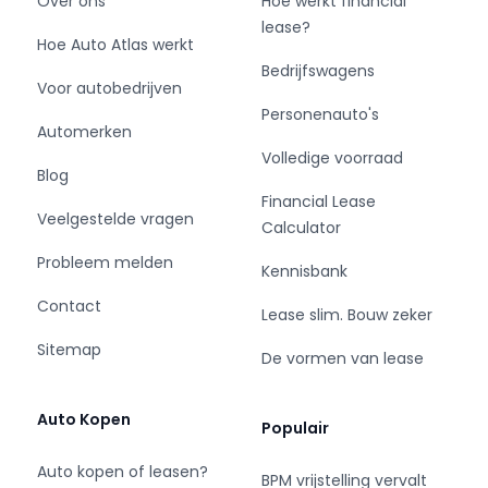
Over ons
Hoe werkt financial
adverteerder.
lease?
Hoe Auto Atlas werkt
Onze voorraad bedrijfswagens bestaat
Bedrijfswagens
Voor autobedrijven
doorgaans uit ruim 400 voertuigen en is
Personenauto's
afkomstig van zorgvuldig geselecteerde en
Automerken
betrouwbare partners en
Volledige voorraad
leasemaatschappijen.
Blog
Wij begrijpen als geen ander dat een
Financial Lease
Veelgestelde vragen
bedrijfswagen aanschaffen een hele uitgave is
Calculator
en soms niet gelegen komt.
Probleem melden
Kennisbank
Wij kunnen met u meedenken in passende
financieringsmogelijkheden.
Contact
Lease slim. Bouw zeker
Dus bent u opzoek naar uw bedrijfswagen dan
Sitemap
bent u bij Van der Wal Vans V.O.F. aan het juiste
De vormen van lease
adres!
Auto Kopen
Populair
Auto kopen of leasen?
BPM vrijstelling vervalt