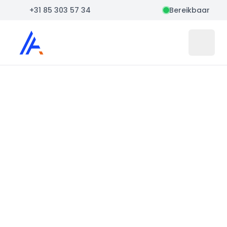
+31 85 303 57 34
Bereikbaar
Auto Atlas
Open 