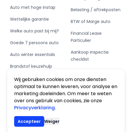
Auto met hoge instap
Belasting / aftrekposten
Wettelijke garantie
BTW of Marge auto
Welke auto past bij mij?
Financial Lease
Particulier
Goede 7 persoons auto
Aankoop inspectie
Auto winter essentials
checklist
Brandstof keuzehulp
Private Leasen,
Schakel of automaat?
Financieren of Kopen?
Wij gebruiken cookies om onze diensten
optimaal te kunnen leveren, voor analyse en
marketing doeleinden. Om meer te weten
over ons gebruik van cookies, zie onze
Privacyverklaring.
Algemene voorwaarden
|
Privacy
|
Cookies
Accepteer
Weiger
© 2026 De Auto Atlas, Inc. Alle rechten voorbehouden.