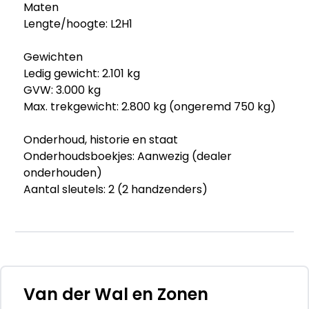
Maten
Lengte/hoogte: L2H1
Gewichten
Ledig gewicht: 2.101 kg
GVW: 3.000 kg
Max. trekgewicht: 2.800 kg (ongeremd 750 kg)
Onderhoud, historie en staat
Onderhoudsboekjes: Aanwezig (dealer
onderhouden)
Aantal sleutels: 2 (2 handzenders)
Financiële informatie
BTW/marge: BTW verrekenbaar voor
ondernemers
Beschikbare afleverpakketten:
Van der Wal en Zonen
- Garantiepakket 1 (€ 695 ex BTW): 3 maanden