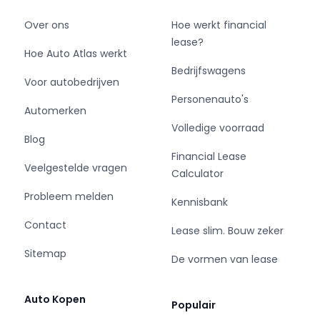
- Aantal deuren: 5
- Brandstofsoort: Benzine
Over ons
Hoe werkt financial
- Bouwjaar: 2020
lease?
Hoe Auto Atlas werkt
- Transmissie: Automaat
Bedrijfswagens
- Kleur: zwart Metallic
Voor autobedrijven
- Kleurnaam: 1Z1Z Magic Black metallic
Personenauto's
- Bekleding: Leder/Alcantara
Automerken
- Kleur interieur: antraciet
Volledige voorraad
Blog
- Motorinhoud: 1498 cc
Financial Lease
- Aantal cilinders: 4
Veelgestelde vragen
Calculator
- Motorcode: DPC
- Vermogen: 110 kW / 150pk
Probleem melden
Kennisbank
- Ledig gewicht: 1481 kg
Contact
- Max. trekgewicht: 1800 kg
Lease slim. Bouw zeker
- Aantal zitplaatsen: 5
Sitemap
De vormen van lease
- Verbruik: 5.8 l/100 km
- BTW/Marge: BTW aftrekbaar, de prijs is
inclusief BTW
Auto Kopen
Populair
- Lengte: 470 cm