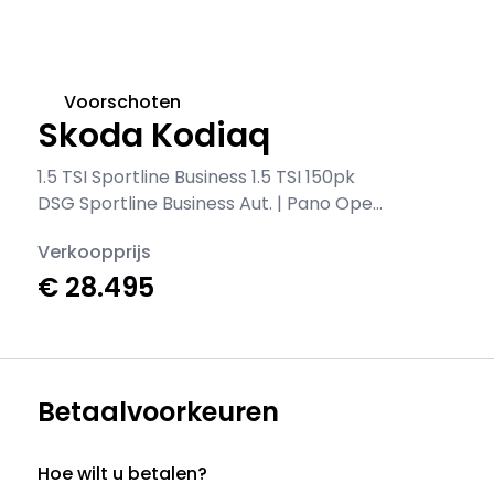
Voorschoten
Skoda Kodiaq
1.5 TSI Sportline Business 1.5 TSI 150pk
DSG Sportline Business Aut. | Pano Open
Dak Virtual Leder/Alcantara CarPlay
Verkoopprijs
Canton 20" Vega LMV ECC Navi LED ACC
€ 28.495
Camera Trekhaak Side Assist Metallic |
Voorschoten
Betaalvoorkeuren
Hoe wilt u betalen?