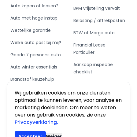
- Breedte: 188 cm
Auto kopen of leasen?
BPM vrijstelling vervalt
- Aantal sleutels: 2
Auto met hoge instap
- Motorrijtuigenbelasting: € 253 - 276 per
Belasting / aftrekposten
kwartaal
Wettelijke garantie
BTW of Marge auto
- Emissieklasse: Euro 6
- Bandenmaat voor: 235/45/20
Welke auto past bij mij?
Financial Lease
- Bandenmaat achter: 235/45/20
Particulier
Goede 7 persoons auto
Aankoop inspectie
Auto winter essentials
Bijzondere opties & accessoires
checklist
Brandstof keuzehulp
Private Leasen,
- Achteruitrijcamera
Schakel of automaat?
Financieren of Kopen?
- Adaptive cruise control
Wij gebruiken cookies om onze diensten
- Apple CarPlay / Android Auto
optimaal te kunnen leveren, voor analyse en
- CANTON Sound System
marketing doeleinden. Om meer te weten
- Electronic climate control (ECC)
over ons gebruik van cookies, zie onze
- Glazen schuifdak
Privacyverklaring.
Algemene voorwaarden
|
Privacy
|
Cookies
- LED verlichting
- Metallic lak
Accepteer
Weiger