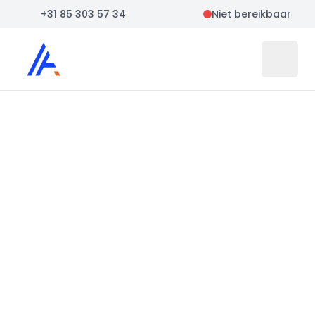
+31 85 303 57 34
Niet bereikbaar
Auto Atlas
Open 