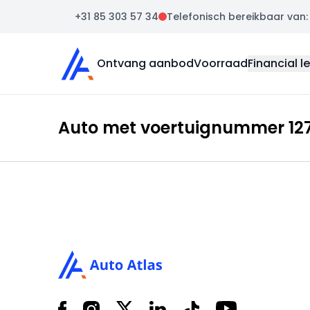
+31 85 303 57 34
Telefonisch bereikbaar van: m
Auto Atlas
Ontvang aanbod
Voorraad
Financial l
Auto met voertuignummer 127
Footer
Facebook
Instagram
X
LinkedIn
Tiktok
YouTube