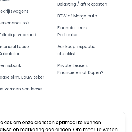
Belasting / aftrekposten
Bedrijfswagens
BTW of Marge auto
Personenauto's
Financial Lease
Volledige voorraad
Particulier
Financial Lease
Aankoop inspectie
Calculator
checklist
Kennisbank
Private Leasen,
Financieren of Kopen?
Lease slim. Bouw zeker
De vormen van lease
ookies om onze diensten optimaal te kunnen
nalyse en marketing doeleinden. Om meer te weten