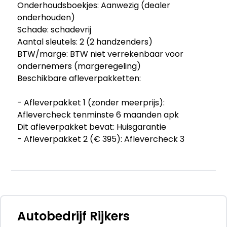
Onderhoudsboekjes: Aanwezig (dealer
onderhouden)
Schade: schadevrij
Aantal sleutels: 2 (2 handzenders)
BTW/marge: BTW niet verrekenbaar voor
ondernemers (margeregeling)
Beschikbare afleverpakketten:
- Afleverpakket 1 (zonder meerprijs):
Aflevercheck tenminste 6 maanden apk
Dit afleverpakket bevat: Huisgarantie
- Afleverpakket 2 (€ 395): Aflevercheck 3
maanden garantie draaiende delen motor+
versnellingsbak Nieuwe Apk Vloeistoffen op peil
minimaal 1/4 tank brandstof
Dit afleverpakket bevat: Huisgarantie
- Afleverpakket 3 (€ 995): Afleverbeurt Nieuwe
apk 12 maanden bovag garantie minimaal 1/4
Autobedrijf Rijkers
tank brandstof Professionele poetsbeurt. Accu