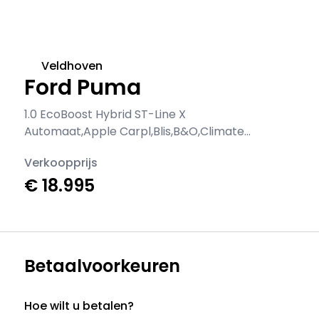
Veldhoven
Ford Puma
1.0 EcoBoost Hybrid ST-Line X
Automaat,Apple Carpl,Blis,B&O,Climate
Contr,Cruise Contr,Camera A,Navi,Half
Verkoopprijs
Leder/alcantar
€ 18.995
Betaalvoorkeuren
Hoe wilt u betalen?