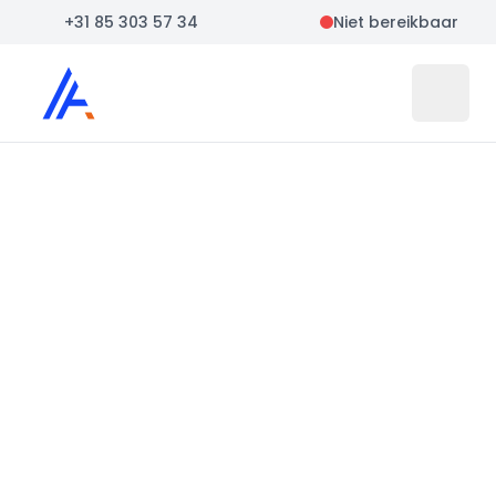
+31 85 303 57 34
Niet bereikbaar
Auto Atlas
Open 