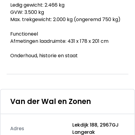
Ledig gewicht: 2.466 kg
GVW: 3.500 kg
Max. trekgewicht: 2.000 kg (ongeremd 750 kg)
Functioneel
Afmetingen laadruimte: 431 x 178 x 201 cm
Onderhoud, historie en staat
Onderhoudsboekjes: Aanwezig (dealer
onderhouden)
Aantal sleutels: 2 (2 handzenders)
Financiële informatie
BTW/marge: BTW verrekenbaar voor
Van der Wal en Zonen
ondernemers
Afleverpakketten
Lekdijk 188, 2967GJ
Optioneel afleverpakket (€ 695 ex BTW):
Adres
Langerak