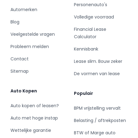
Personenauto's
Wij begrijpen als geen ander dat een
Automerken
bedrijfswagen aanschaffen een hele uitgave is
Volledige voorraad
en soms niet gelegen komt.
Blog
Wij kunnen met u meedenken in passende
Financial Lease
Veelgestelde vragen
financieringsmogelijkheden.
Calculator
Dus bent u opzoek naar uw bedrijfswagen dan
Probleem melden
Kennisbank
bent u bij Van der Wal Vans V.O.F. aan het juiste
adres!
Contact
Lease slim. Bouw zeker
Sitemap
De vormen van lease
Auto Kopen
Populair
Auto kopen of leasen?
BPM vrijstelling vervalt
Auto met hoge instap
Belasting / aftrekposten
Wettelijke garantie
BTW of Marge auto