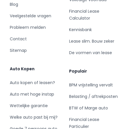
Blog
kwartaal
Financial Lease
- Emissieklasse: Euro 6
Veelgestelde vragen
Calculator
Probleem melden
Kennisbank
Comfort
Contact
Lease slim. Bouw zeker
- Regensensor
Sitemap
De vormen van lease
Exterieur
Auto Kopen
Populair
- Achterruitwisser
- Buitenspiegels elektrisch inklapbaar
Auto kopen of leasen?
BPM vrijstelling vervalt
- Buitenspiegels elektrisch verstel- en
Auto met hoge instap
verwarmbaar
Belasting / aftrekposten
- Centrale vergrendeling met
Wettelijke garantie
BTW of Marge auto
afstandsbediening
- Dimlichten automatisch
Welke auto past bij mij?
Financial Lease
- Extra getint glas achter
Particulier
Goede 7 persoons auto