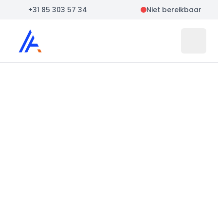
+31 85 303 57 34
Niet bereikbaar
Auto Atlas
Open 