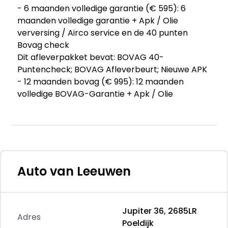
- 6 maanden volledige garantie (€ 595): 6
maanden volledige garantie + Apk / Olie
verversing / Airco service en de 40 punten
Bovag check
Dit afleverpakket bevat: BOVAG 40-
Puntencheck; BOVAG Afleverbeurt; Nieuwe APK
- 12 maanden bovag (€ 995): 12 maanden
volledige BOVAG-Garantie + Apk / Olie
verversing / Airco service en de 40 punten
Bovag check
Dit afleverpakket bevat: BOVAG garantie (12
maanden); BOVAG 40-Puntencheck; BOVAG
Afleverbeurt; Nieuwe APK
- Carvendo (€ 995): 12.000 Km onderhoudsvrij &
Auto van Leeuwen
12 maanden garantie. Het voertuig wordt
gebracht op locatie na aankoop.
Dit afleverpakket bevat: Nieuwe APK
Jupiter 36, 2685LR
- 12 maanden garantie + externe garantie
Adres
Poeldijk