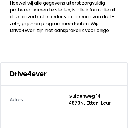
Hoewel wij alle gegevens uiterst zorgvuldig
proberen samen te stellen, is alle informatie uit
deze advertentie onder voorbehoud van druk-,
zet-, prijs- en programmeerfouten. Wij,
Drive4Ever, zijn niet aansprakelijk voor enige
(in)directe schade die zou kunnen ontstaan
door het gebruik van informatie uit deze
advertentie.
Voor meer info kunt u bellen naar 0615967472
of 0615835834.
Drive4ever
Guldenweg 14,
Adres
4879NL Etten-Leur