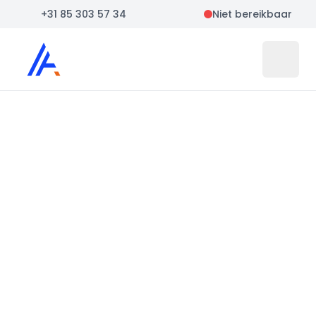
+31 85 303 57 34
Niet bereikbaar
Auto Atlas
Open 