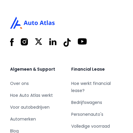
Footer
Facebook
Instagram
X
LinkedIn
Tiktok
YouTube
Algemeen & Support
Financial Lease
Over ons
Hoe werkt financial
lease?
Hoe Auto Atlas werkt
Bedrijfswagens
Voor autobedrijven
Personenauto's
Automerken
Volledige voorraad
Blog