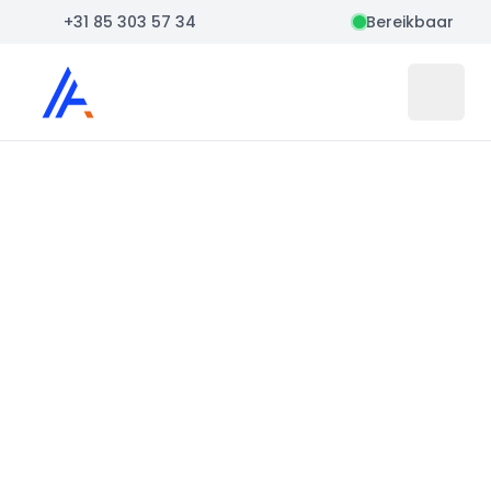
+31 85 303 57 34
Bereikbaar
Auto Atlas
Open 