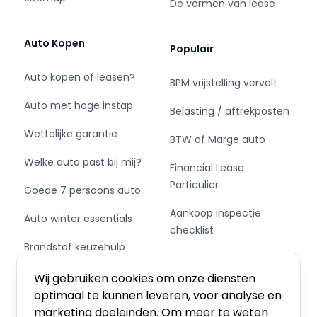
De vormen van lease
- 1000 voertuigen uit voorraad leverbaar
- Ideaal voor starters & ZZP'ers
Auto Kopen
Populair
- Leasen met BKR codering is mogelijk
- Grootste van Nederland
Auto kopen of leasen?
BPM vrijstelling vervalt
- Kosteloos overstappen naar een elektrisch
Auto met hoge instap
voertuig
Belasting / aftrekposten
Wettelijke garantie
BTW of Marge auto
Welke auto past bij mij?
Financial Lease
Bedrijfswagens:
Particulier
Goede 7 persoons auto
Sluit nu je financial lease bij Eurocars af, en
Aankoop inspectie
Auto winter essentials
bepaal zelf wanneer je zonder boete overstapt
checklist
naar een elektrische bedrijfswagen.
Brandstof keuzehulp
Private Leasen,
Schakel of automaat?
Financieren of Kopen?
Sluit je contract af wanneer het jou schikt.
Wij gebruiken cookies om onze diensten
Of dat nu na 12, 25 of 41 maanden is... het maakt
optimaal te kunnen leveren, voor analyse en
ons niets uit.
marketing doeleinden. Om meer te weten