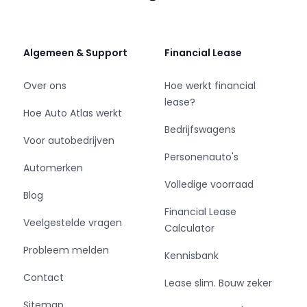
Productveiligheid
EU verantwoordelijke: Renault Nederland N.V.
Postbus 75784 1118 ZX Schiphol-Rijk, NL 020-
Algemeen & Support
Financial Lease
3549111 www.renault.nl
klantenservice@renault.nl
Over ons
Hoe werkt financial
lease?
Hoe Auto Atlas werkt
Overige informatie
Bedrijfswagens
Airconditioning: werkt
Voor autobedrijven
Storingsmelding: Nee
Personenauto's
Bandenset: Zomerbanden
Automerken
Volledige voorraad
Blog
- Laagste prijsgarantie
Financial Lease
- Geen jaarcijfers nodig
Veelgestelde vragen
Calculator
- Online kopen, 14 dagen niet goed geld terug
- Levering in heel Nederland
Probleem melden
Kennisbank
- Financiering binnen 1 dag
Contact
Lease slim. Bouw zeker
Sitemap