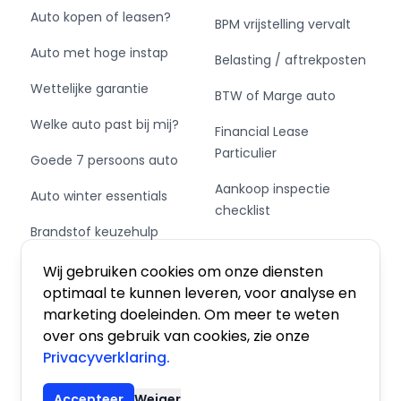
Auto kopen of leasen?
BPM vrijstelling vervalt
Auto met hoge instap
Belasting / aftrekposten
Wettelijke garantie
BTW of Marge auto
Welke auto past bij mij?
Financial Lease
Particulier
Goede 7 persoons auto
Aankoop inspectie
Auto winter essentials
checklist
Brandstof keuzehulp
Private Leasen,
Schakel of automaat?
Financieren of Kopen?
Wij gebruiken cookies om onze diensten
optimaal te kunnen leveren, voor analyse en
marketing doeleinden. Om meer te weten
over ons gebruik van cookies, zie onze
Privacyverklaring.
Algemene voorwaarden
|
Privacy
|
Cookies
Accepteer
Weiger