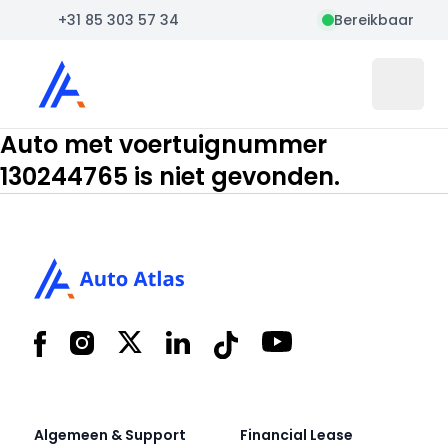
+31 85 303 57 34
Bereikbaar
Auto Atlas
Open 
Auto met voertuignummer
130244765 is niet gevonden.
Footer
Facebook
Instagram
X
LinkedIn
Tiktok
YouTube
Algemeen & Support
Financial Lease