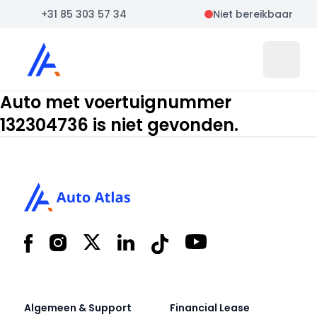
+31 85 303 57 34
Niet bereikbaar
Auto Atlas
Open 
Auto met voertuignummer
132304736 is niet gevonden.
Footer
Facebook
Instagram
X
LinkedIn
Tiktok
YouTube
Algemeen & Support
Financial Lease