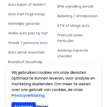
Auto kopen of leasen?
BPM vrijstelling vervalt
Auto met hoge instap
Belasting / aftrekposten
Wettelijke garantie
BTW of Marge auto
Welke auto past bij mij?
Financial Lease
Particulier
Goede 7 persoons auto
Aankoop inspectie
Auto winter essentials
checklist
Brandstof keuzehulp
Private Leasen,
Schakel of automaat?
Financieren of Kopen?
Wij gebruiken cookies om onze diensten
optimaal te kunnen leveren, voor analyse en
marketing doeleinden. Om meer te weten
over ons gebruik van cookies, zie onze
Privacyverklaring.
Algemene voorwaarden
|
Privacy
|
Cookies
Accepteer
Weiger