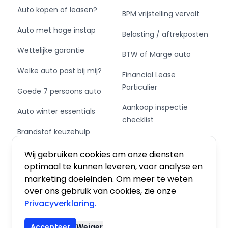
Auto kopen of leasen?
BPM vrijstelling vervalt
Auto met hoge instap
Belasting / aftrekposten
Wettelijke garantie
BTW of Marge auto
Welke auto past bij mij?
Financial Lease
Particulier
Goede 7 persoons auto
Aankoop inspectie
Auto winter essentials
checklist
Brandstof keuzehulp
Private Leasen,
Schakel of automaat?
Financieren of Kopen?
Wij gebruiken cookies om onze diensten
optimaal te kunnen leveren, voor analyse en
marketing doeleinden. Om meer te weten
over ons gebruik van cookies, zie onze
Privacyverklaring.
Algemene voorwaarden
|
Privacy
|
Cookies
Accepteer
Weiger