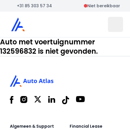
+31 85 303 57 34
Niet bereikbaar
Auto Atlas
Open 
Auto met voertuignummer
132596832 is niet gevonden.
Footer
Facebook
Instagram
X
LinkedIn
Tiktok
YouTube
Algemeen & Support
Financial Lease