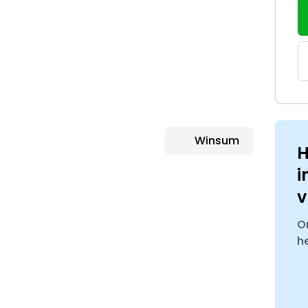
Winsum
H
i
v
O
h