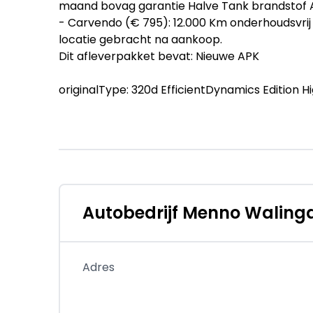
maand bovag garantie Halve Tank brandstof
- Carvendo (€ 795): 12.000 Km onderhoudsvrij
locatie gebracht na aankoop.
Dit afleverpakket bevat: Nieuwe APK
originalType: 320d EfficientDynamics Edition H
Op al onze occasions is inruil mogelijk .Uiter
geven, maar een exacte en meestal hogere prijs
een duurdere auto bij ons in willen ruilen teg
waardeverschil toe.
BMW 3-serie 320d EfficientDynamics Edition H
Autobedrijf Menno Waling
- Kenteken: 8-TFT-45
Adres
- Merk: BMW
- Model: 3-serie
- APK tot: 20-01-2027