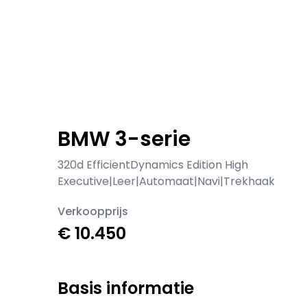
BMW 3-serie
320d EfficientDynamics Edition High
Executive|Leer|Automaat|Navi|Trekhaak
Verkoopprijs
€ 10.450
Basis informatie