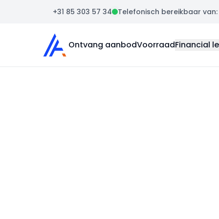
+31 85 303 57 34
Telefonisch bereikbaar van: m
Auto Atlas
Ontvang aanbod
Voorraad
Financial l