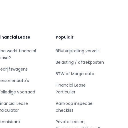
Financial Lease
Populair
Hoe werkt financial
BPM vrijstelling vervalt
lease?
Belasting / aftrekposten
Bedrijfswagens
BTW of Marge auto
Personenauto's
Financial Lease
Volledige voorraad
Particulier
Financial Lease
Aankoop inspectie
Calculator
checklist
Kennisbank
Private Leasen,