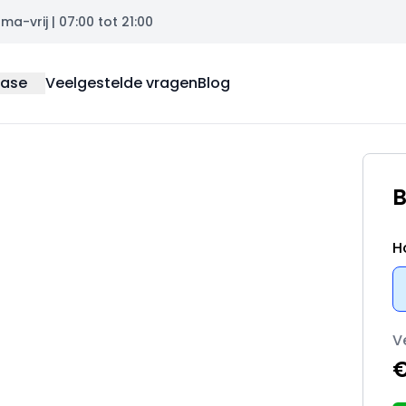
a-vrij | 07:00 tot 21:00
ease
Veelgestelde vragen
Blog
B
H
V
€