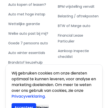
Auto kopen of leasen?
BPM vrijstelling vervalt
Auto met hoge instap
Belasting / aftrekposten
Wettelijke garantie
BTW of Marge auto
Welke auto past bij mij?
Financial Lease
Particulier
Goede 7 persoons auto
Aankoop inspectie
Auto winter essentials
checklist
Brandstof keuzehulp
Private Leasen,
Schakel of automaat?
Financieren of Kopen?
Wij gebruiken cookies om onze diensten
optimaal te kunnen leveren, voor analyse en
marketing doeleinden. Om meer te weten
over ons gebruik van cookies, zie onze
Privacyverklaring.
Algemene voorwaarden
|
Privacy
|
Cookies
Accepteer
Weiger