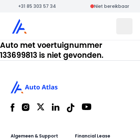
+31 85 303 57 34
Niet bereikbaar
Auto Atlas
Open 
Auto met voertuignummer
133699813 is niet gevonden.
Footer
Facebook
Instagram
X
LinkedIn
Tiktok
YouTube
Algemeen & Support
Financial Lease