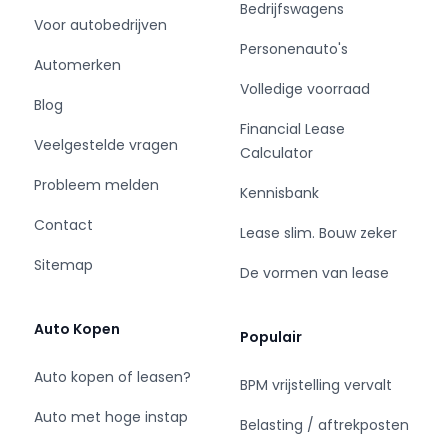
Bedrijfswagens
- Matrix LED koplampen
Voor autobedrijven
- Zwarte (glans) exterieur delen
Personenauto's
Automerken
Pakket: Assistance pakket
Volledige voorraad
Blog
Financial Lease
- Bots herkenning en activatie
Veelgestelde vragen
Calculator
- Rondomzicht camera
- Zij airbag(s) achter
Probleem melden
Kennisbank
Contact
Comfort
Lease slim. Bouw zeker
Sitemap
De vormen van lease
- Regensensor
Exterieur
Auto Kopen
Populair
- Achteruitrijcamera
Auto kopen of leasen?
BPM vrijstelling vervalt
- Adaptief demping systeem
Auto met hoge instap
- Buitenspiegels elektrisch inklapbaar
Belasting / aftrekposten
- Buitenspiegels elektrisch verstel- en