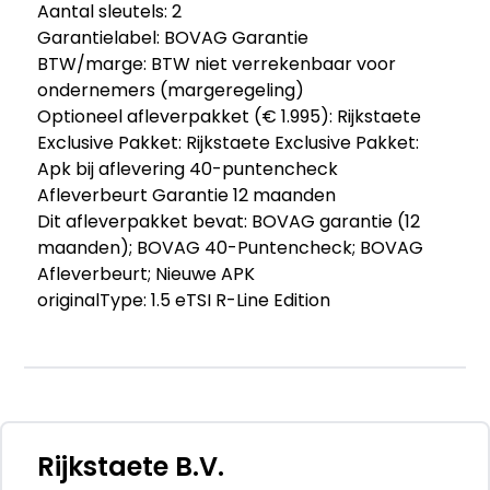
Aantal sleutels: 2
Garantielabel: BOVAG Garantie
BTW/marge: BTW niet verrekenbaar voor
ondernemers (margeregeling)
Optioneel afleverpakket (€ 1.995): Rijkstaete
Exclusive Pakket: Rijkstaete Exclusive Pakket:
Apk bij aflevering 40-puntencheck
Afleverbeurt Garantie 12 maanden
Dit afleverpakket bevat: BOVAG garantie (12
maanden); BOVAG 40-Puntencheck; BOVAG
Afleverbeurt; Nieuwe APK
originalType: 1.5 eTSI R-Line Edition
Volkswagen Golf 1.5 eTSI R-
Line|PANO|H&K|ACC|IQ LED|HEAD-UP
- Merk: Volkswagen
Rijkstaete B.V.
- Model: Golf