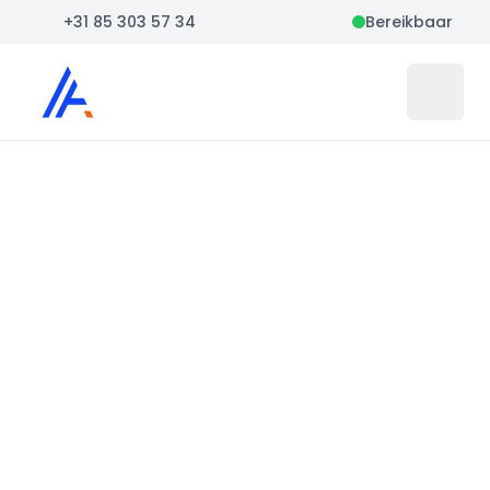
+31 85 303 57 34
Bereikbaar
Auto Atlas
Open 