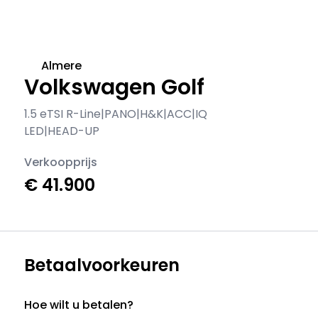
Almere
Volkswagen Golf
1.5 eTSI R-Line|PANO|H&K|ACC|IQ
LED|HEAD-UP
Verkoopprijs
€ 41.900
Betaalvoorkeuren
Hoe wilt u betalen?