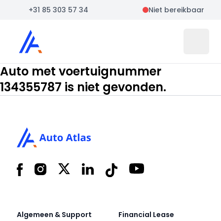
+31 85 303 57 34
Niet bereikbaar
Auto Atlas
Open 
Auto met voertuignummer
134355787 is niet gevonden.
Footer
Facebook
Instagram
X
LinkedIn
Tiktok
YouTube
Algemeen & Support
Financial Lease