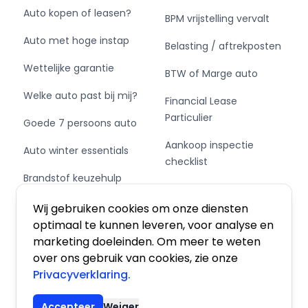
Auto kopen of leasen?
BPM vrijstelling vervalt
Auto met hoge instap
Belasting / aftrekposten
Wettelijke garantie
BTW of Marge auto
Welke auto past bij mij?
Financial Lease
Particulier
Goede 7 persoons auto
Aankoop inspectie
Auto winter essentials
checklist
Brandstof keuzehulp
Private Leasen,
Schakel of automaat?
Financieren of Kopen?
Wij gebruiken cookies om onze diensten
optimaal te kunnen leveren, voor analyse en
marketing doeleinden. Om meer te weten
over ons gebruik van cookies, zie onze
Privacyverklaring.
Algemene voorwaarden
|
Privacy
|
Cookies
Accepteer
Weiger