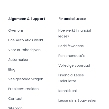
- Kosteloos overstappen naar een elektrisch
voertuig
Algemeen & Support
Financial Lease
Sluit nu je financial lease bij Eurocars af, en
bepaal zelf wanneer je zonder boete overstapt
Over ons
Hoe werkt financial
naar een elektrische auto of bedrijfswagen.
lease?
Hoe Auto Atlas werkt
Bedrijfswagens
Voor autobedrijven
Personenauto's
Onze klanten waarderen ons met een 4.9 van
Automerken
de 5 sterren op Google.
Volledige voorraad
Blog
Financial Lease
Voor vragen bel 088 700 18 28 of mail:
Veelgestelde vragen
Calculator
geldrop@eurocars.nl.
Probleem melden
Kennisbank
Met vriendelijke groet,
Contact
Team Eurocars
Lease slim. Bouw zeker
Sitemap