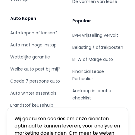
De vormen van lease
Auto Kopen
Populair
Auto kopen of leasen?
BPM vrijstelling vervalt
Auto met hoge instap
Belasting / aftrekposten
Wettelijke garantie
BTW of Marge auto
Welke auto past bij mij?
Financial Lease
Particulier
Goede 7 persoons auto
Aankoop inspectie
Auto winter essentials
checklist
Brandstof keuzehulp
Private Leasen,
Schakel of automaat?
Financieren of Kopen?
Wij gebruiken cookies om onze diensten
optimaal te kunnen leveren, voor analyse en
marketing doeleinden. Om meer te weten