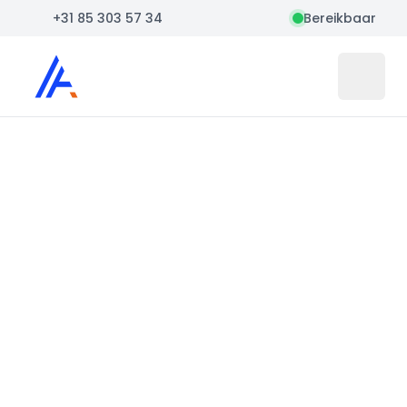
+31 85 303 57 34
Bereikbaar
Auto Atlas
Open 