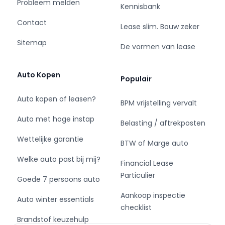
Probleem melden
Kennisbank
Contact
- Achterruitwisser
Lease slim. Bouw zeker
- Achterspoiler
Sitemap
De vormen van lease
- Andere dakkleur
- Buitenspiegel rechts
- Buitenspiegels elektrisch inklapbaar
Auto Kopen
Populair
- Buitenspiegels elektrisch verstelbaar
- Centrale vergrendeling
Auto kopen of leasen?
BPM vrijstelling vervalt
- Centrale vergrendeling met
Auto met hoge instap
afstandsbediening
Belasting / aftrekposten
- Dimlichten automatisch
Wettelijke garantie
BTW of Marge auto
- LED achterlichten
- LED dagrijverlichting
Welke auto past bij mij?
Financial Lease
- LED koplampen
Particulier
Goede 7 persoons auto
- Lichtmetalen velgen 17"
- Parkeersensor achter
Aankoop inspectie
Auto winter essentials
checklist
Infotainment
Brandstof keuzehulp