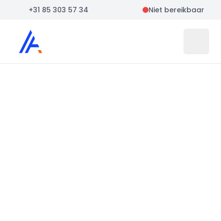
+31 85 303 57 34
Niet bereikbaar
Auto Atlas
Open 