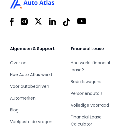
- Max. trekgewicht: 1200 kg
- Aantal zitplaatsen: 5
- Verbruik: 5.3 l/100 km
Facebook
Instagram
X
LinkedIn
Tiktok
YouTube
- BTW/Marge: BTW aftrekbaar, de prijs is
inclusief BTW
- Lengte: 423 cm
- Breedte: 180 cm
Algemeen & Support
Financial Lease
- Aantal sleutels: 2
- Motorrijtuigenbelasting: € 172 - 188 per
Over ons
Hoe werkt financial
kwartaal
lease?
Hoe Auto Atlas werkt
- Emissieklasse: Euro 6
Bedrijfswagens
Voor autobedrijven
Personenauto's
Comfort
Automerken
Volledige voorraad
Blog
- Boordcomputer
Financial Lease
- Cruise control
Veelgestelde vragen
Calculator
Exterieur