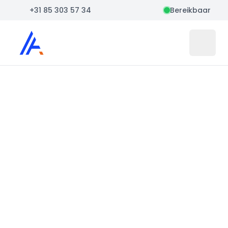
+31 85 303 57 34
Bereikbaar
Auto Atlas
Open 