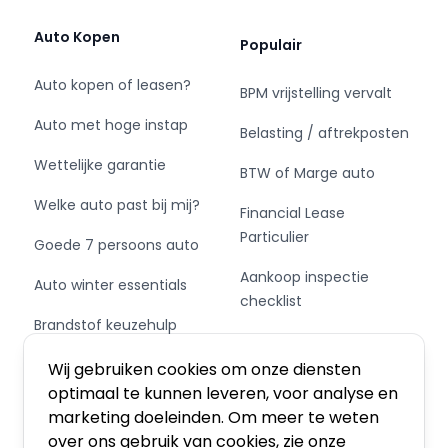
auto voorzien van: 17 inch lichtmetalen velgen,
LED koplampen, extra getint glas, in delen
Auto Kopen
Populair
neerklapbare achterbank, LED-achterlichten
en snelheidsafhankelijke stuurbekrachtiging.
Auto kopen of leasen?
BPM vrijstelling vervalt
Auto met hoge instap
Overzichtelijk en veilig parkeren met de
Belasting / aftrekposten
achteruitrijcamera. Overal en altijd. Gemakkelijk
Wettelijke garantie
BTW of Marge auto
en veilig is de spraakbediening voor het audio-
installatiesysteem en het full map
Welke auto past bij mij?
Financial Lease
navigatiesysteem. Daarbij kun jij deze ook
Particulier
Goede 7 persoons auto
bedienen met de knoppen op het stuur. De
audio-kwaliteit is geweldig, dankzij de DAB-
Aankoop inspectie
Auto winter essentials
ontvangst. Dankzij electronic climate control is
checklist
het interieur behaaglijk warm of verfrissend
Brandstof keuzehulp
Private Leasen,
koel. In deze Renault kun je je concentreren op
Schakel of automaat?
Financieren of Kopen?
het verkeer, terwijl de auto de omgeving voor je
Wij gebruiken cookies om onze diensten
in de gaten houdt. Een automatisch
optimaal te kunnen leveren, voor analyse en
inschakelbare verlichting zorgt dat de
marketing doeleinden. Om meer te weten
verlichting aangaat als het donkerder wordt - in
over ons gebruik van cookies, zie onze