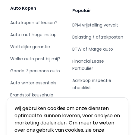
Auto Kopen
Populair
Auto kopen of leasen?
BPM vrijstelling vervalt
Auto met hoge instap
Belasting / aftrekposten
Wettelijke garantie
BTW of Marge auto
Welke auto past bij mij?
Financial Lease
Particulier
Goede 7 persoons auto
Aankoop inspectie
Auto winter essentials
checklist
Brandstof keuzehulp
Private Leasen,
Schakel of automaat?
Financieren of Kopen?
Wij gebruiken cookies om onze diensten
optimaal te kunnen leveren, voor analyse en
marketing doeleinden. Om meer te weten
over ons gebruik van cookies, zie onze