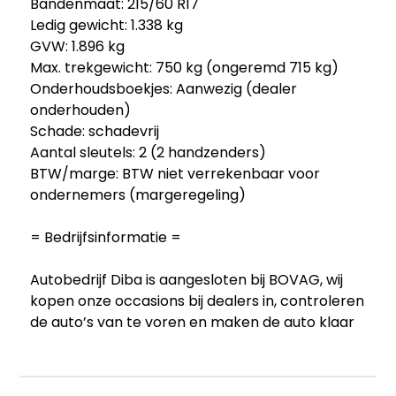
Bandenmaat: 215/60 R17
Ledig gewicht: 1.338 kg
GVW: 1.896 kg
Max. trekgewicht: 750 kg (ongeremd 715 kg)
Onderhoudsboekjes: Aanwezig (dealer
onderhouden)
Schade: schadevrij
Aantal sleutels: 2 (2 handzenders)
BTW/marge: BTW niet verrekenbaar voor
ondernemers (margeregeling)
= Bedrijfsinformatie =
Autobedrijf Diba is aangesloten bij BOVAG, wij
kopen onze occasions bij dealers in, controleren
de auto’s van te voren en maken de auto klaar
om de weg op te gaan.
Wat u van ons kunt verwachten: