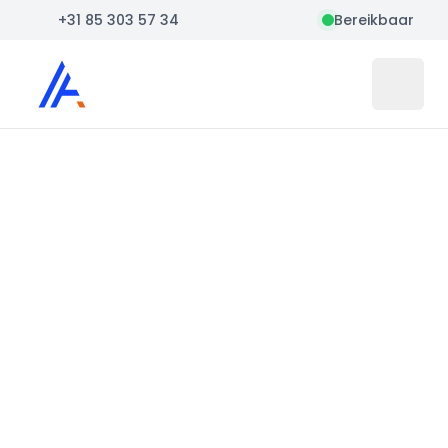
+31 85 303 57 34
Bereikbaar
Auto Atlas
Open 